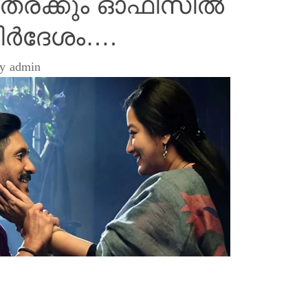
ത്രക്കും ഓഫീസിൽ
 നിർദേശം….
by
admin