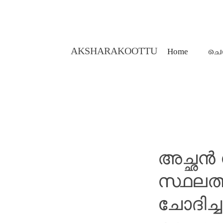
AKSHARAKOOTTU
Home
ചെ
MALAYALAM STORIES
അച്ഛൻ 
സ്ഥലത്
ചോദിച്