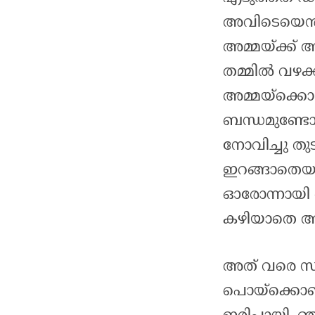
അവിടെയെന്ത
അമ്മയ്ക്ക് അ
തമ്മിൽ വഴക്
അമ്മയ്‌ക്കൊ
ബന്ധമുണ്ടോ
നോവിച്ചു തു
ഇറങ്ങാതെയാ
ഓരോന്നായി ത
കഴിയാതെ അമ
അത് വരെ സ
പൊയ്ക്കൊണ്ടി