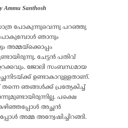
 by Ammu Santhosh
ാത്ര പോകുന്നുവെന്നു പറഞ്ഞു
 പോകുമ്പോൾ ഞാനും
 അമ്മയ്‌ക്കൊപ്പം
ുണ്ടായിരുന്നു. ചേട്ടൻ പതിവ്
ഉറക്കവും. ജോലി സംബന്ധമായ
ഛനിടയ്ക്ക് ഉണ്ടാകാറുള്ളതാണ്.
ന്നെ ഞങ്ങൾക്ക് പ്രത്യേകിച്ച്
മുണ്ടായിരുന്നില്ല. പക്ഷെ
കഴിഞ്ഞപ്പോൾ അച്ഛൻ
പോൾ അമ്മ അന്വേഷിച്ചിറങ്ങി.