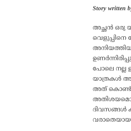
Story written
അച്ഛൻ ഒരു യ
വെളുപ്പിനെ
അനിയത്തിയും
ഉണർന്നിരിപ്പ
പോലെ നല്ല 
യാത്രകൾ അച്
അത് കൊണ്ട് ത
അതിശയമൊന്നു
ദിവസങ്ങൾ 
വരാതെയായപ്