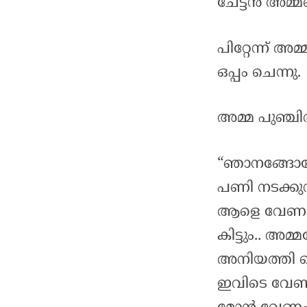
ചേട്ടൻ അമ്മയ
പിറ്റേന്ന് അ
ഒപ്പം ചെന്നു.
അമ്മ പുഞ്ചിരി
“ഞാനങ്ങോട്ടേ
പണി നടക്കുന
ആളെ വേണം. ദ
കിട്ടും.. അ
അനിയത്തി 
ഇവിടെ വേണം.