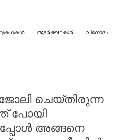
റുകഥകൾ
തുടർക്കഥകൾ
വിനോദം
ജോലി ചെയ്തിരുന്ന
ത് പോയി
ചപ്പോൾ അങ്ങനെ