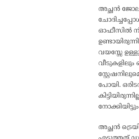
അച്ഛൻ ജോലി
ചോദിച്ചപ്പോ
ഓഫീസിൽ നിന
ഉണ്ടായിരുന്നി
വയസ്സേ ഉള്ള
വീടുകളിലും
സ്റ്റേഷനിലുമ
പോയി. ഒരിടത്
കിട്ടിയിരുന്ന
നോക്കിയിട്ടും
അച്ഛൻ ട്രെയ
എടുത്തത് ഡൽ