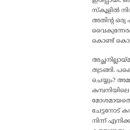
ഇരിപ്പായി. ഞ
സ്കൂളിൽ നിന്
അതിന്റ ഒരു പങ
വൈകുന്നേരം 
കൊണ്ട് കൊടു
അച്ഛനില്ലായ
തുടങ്ങി. പക
ചെയ്യും? അമ
കമ്പനിയിലെ
മോശമായതെന
ചേട്ടനോട് 
നിന്ന് എനിക്