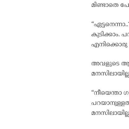
മിണ്ടാതെ പോന്
“ഏട്ടനെന്നാ.
കുടിക്കാം. 
എനിക്കൊരു സ
അവളുടെ ആ മറ
മനസിലായില്ല
“നീയെന്താ ഗ
പറയാനുള്ളത്
മനസിലായില്ല