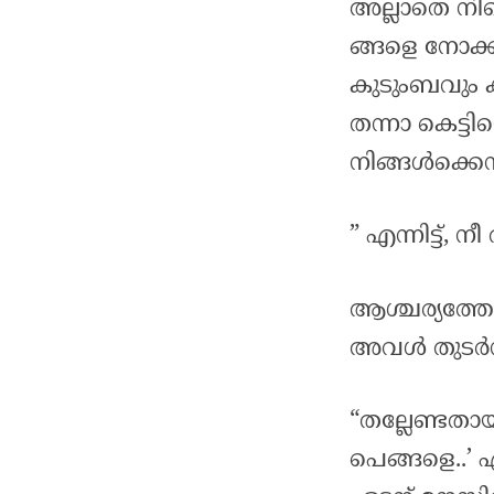
അല്ലാതെ നി
ങ്ങളെ നോക്ക
കുടുംബവും കല
തന്നാ കെട്ടിയ
നിങ്ങൾക്കെന്ത
” എന്നിട്ട്, 
ആശ്ചര്യത്ത
അവൾ തുടർന്
“തല്ലേണ്ടതായ
പെങ്ങളെ..’ എ