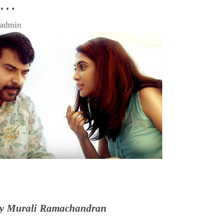
….
admin
 by Murali Ramachandran