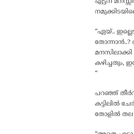
ഏട്ടന് മനസ്സി
നമുക്കിടയില
“ഏയ്.. ഇല്ല
തോന്നാൻ..? 
മനസിലാക്കി
കഴിച്ചതും, ഇപ
“
പറഞ്ഞ് തീർ
കട്ടിലിൽ ചേ
തോളിൽ തല വച