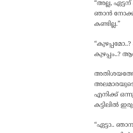
“അല്ല, ഏട്ടന്
ഞാൻ നോക്കിട
കണ്ടില്ല.”
“കുഴപ്പമോ..
കുഴപ്പം..? 
അതിശയത്തോട
അലമാരയുടെ ക
എനിക്ക് ഒന്ന
കട്ടിലിൽ ഇരു
“ഏട്ടാ.. ഞാ