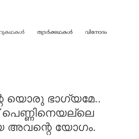
റുകഥകൾ
തുടർക്കഥകൾ
വിനോദം
 യൊരു ഭാഗ്യമേ..
ത് പെണ്ണിനെയല്ലെ
യേ അവന്റെ യോഗം.