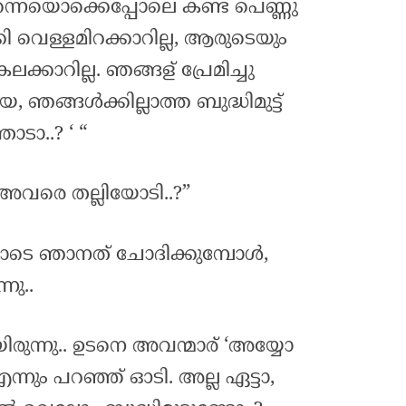
ന്നെയൊക്കെപ്പോലെ കണ്ട പെണ്ണു
ി വെള്ളമിറക്കാറില്ല, ആരുടെയും
ക്കാറില്ല. ഞങ്ങള് പ്രേമിച്ചു
െ, ഞങ്ങൾക്കില്ലാത്ത ബുദ്ധിമുട്ട്
ാടാ..? ‘ “
നീ അവരെ തല്ലിയോടി..?”
ോടെ ഞാനത് ചോദിക്കുമ്പോൾ,
നു..
ിരുന്നു.. ഉടനെ അവന്മാര് ‘അയ്യോ
ന്നും പറഞ്ഞ് ഓടി. അല്ല ഏട്ടാ,