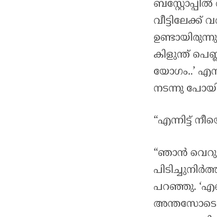
ബസ്റ്റോപ്പിൽ 
വീട്ടിലേക്ക
ഉണ്ടായിരുന്ന
കിളുന്ത് പെണ
യോഗം..’ എന്
നടന്നു പോയി
“എന്നിട്ട് 
“ഞാൻ വെറു
പിടിച്ചുനിർത്
പറഞ്ഞു. ‘എ
അന്തസോടെ ത