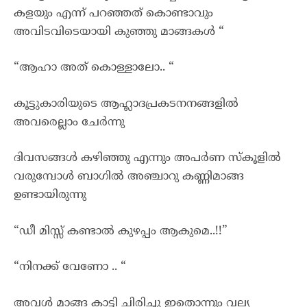
കളയും എന്ന് പറഞ്ഞത് കൊണ്ടാവും
അവിടവിടെയായി കുഞ്ഞു മാങ്ങകൾ “
“ആഹാ അത് കൊള്ളാലോ.. “
കൂട്ടുകാരിയുടെ ആഹ്ലാദപ്രകടനനങ്ങളിൽ
അവരെല്ലാം ചേർന്നു
ദിവസങ്ങൾ കഴിഞ്ഞു എന്നും അപർണ സ്കൂളിൽ
വരുമ്പോൾ ബാഗിൽ അഞ്ചാറു കണ്ണിമാങ്ങ
ഉണ്ടായിരുന്നു
“ഡീ മിസ്സ്‌ കണ്ടാൽ കുഴപ്പം ആകുമെ..!!”
“നിനക്ക് വേണോ .. “
അവൾ മാങ്ങ കാട്ടി ചിരിച്ചു ഇതൊന്നും വല്യ