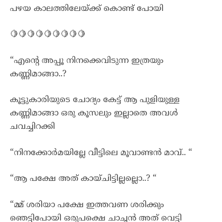
പഴയ കാലത്തിലേയ്ക്ക് കൊണ്ട് പോയി
🍋🍋🍋🍋🍋🍋🍋🍋🍋
“എന്റെ അപ്പൂ നിനക്കെവിടുന്ന ഇത്രയും
കണ്ണിമാങ്ങാ..?
കൂട്ടുകാരിയുടെ ചോദ്യം കേട്ട് ആ പുളിയുള്ള
കണ്ണിമാങ്ങാ ഒരു കൂസലും ഇല്ലാതെ അവൾ
ചവച്ചിറക്കി
“നിനക്കോർമയില്ലേ വീട്ടിലെ മൂവാണ്ടൻ മാവ്.. “
“ആ പക്ഷേ അത് കായ്ചിട്ടില്ലല്ലൊ..? “
“മ്മ് ശരിയാ പക്ഷേ ഇത്തവണ ശരിക്കും
ഞെട്ടിപോയി ഒരുപക്ഷെ ചാച്ചൻ അത് വെട്ടി