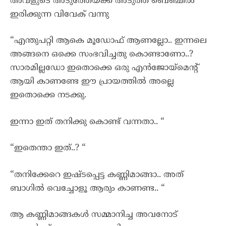
അവളുടെ അടുത്തേയ്ക്ക് അടുത്ത ബെഞ്ചിൽ
ഇരിക്കുന്ന വിവേക് വന്നു
“എന്തുപറ്റി ആകെ മൂഡോഫ് ആണല്ലോ.. ഇന്നലെ
അങ്ങനെ ഒക്കെ സംഭവിച്ചതു കൊണ്ടാണോ..?
സാരമില്ലഡോ ഇതൊക്കെ ഒരു എൻജോയ്മെന്റ്
ആയി കാണണ്ടേ ഈ പ്രായത്തിൽ അല്ലെ
ഇതൊക്കെ നടക്കു.
ഇന്നാ ഇത് തനിക്കു കൊണ്ട് വന്നതാ.. “
“ഇതെന്താ ഇത്..? “
“തനിക്കേറെ ഇഷ്ടപ്പെട്ട കണ്ണിമാങ്ങാ.. അത്
ബാഗിൽ വെച്ചോളൂ ആരും കാണണ്ട.. “
ആ കണ്ണിമാങ്ങകൾ സമ്മാനിച്ച അവനോട്