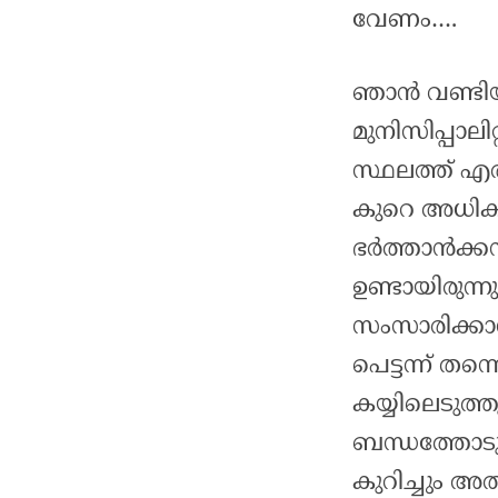
വേണം….
ഞാൻ വണ്ടിയ
മുനിസിപ്പാലിറ
സ്ഥലത്ത് എ
കുറെ അധികം
ഭർത്താൻക്ക
ഉണ്ടായിരുന
സംസാരിക്കാ
പെട്ടന്ന് 
കയ്യിലെടുത്ത
ബന്ധത്തോടു
കുറിച്ചും 