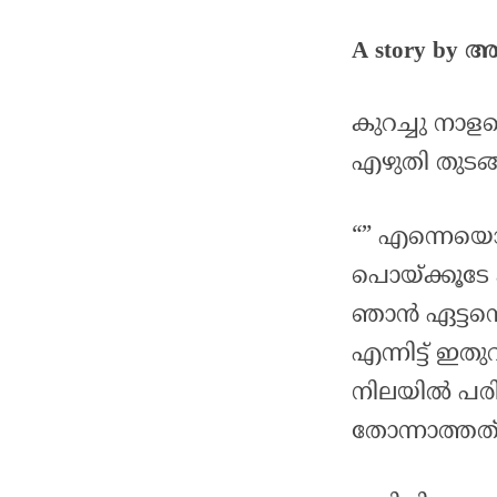
A story b
കുറച്ചു നാള
എഴുതി തുടങ്ങ
“” എന്നെയൊന്ന
പൊയ്ക്കൂടേ ക
ഞാൻ ഏട്ടന്റെ 
എന്നിട്ട് ഇ
നിലയിൽ പരി
തോന്നാത്തത