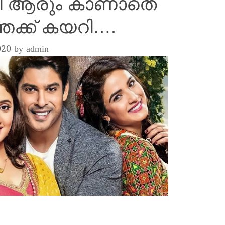
ങി ആരും കാണാതെ
ക്ക് കയറി….
020
by
admin