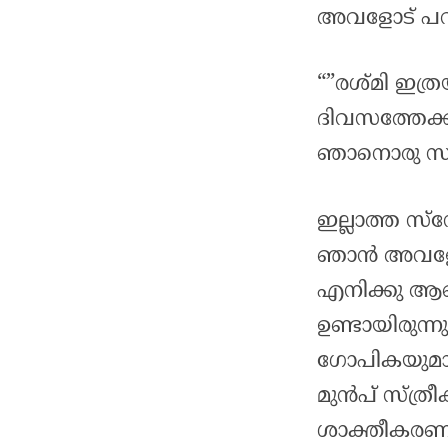
അവളോട്‌ പ
“”രശ്മി ഇത്ര
ദിവസത്തേക്ക്
ഞാനൊരു സർപ്
ഇല്ലാത്ത സ്
ഞാൻ അവളോട്
എനിക്കു ആക
ഉണ്ടായിരുന്
ഗോപികയുമാ
മുൻപ് സ്ത്രീ
ശാക്തീകരണ ക്