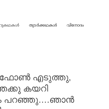
റുകഥകൾ
തുടർക്കഥകൾ
വിനോദം
ഫോൺ എടുത്തു,
േക്കു കയറി
ം പറഞ്ഞു….ഞാൻ