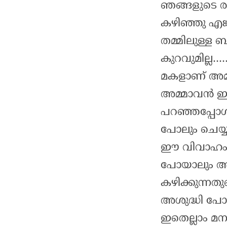
ഞങ്ങളുടെ ര
കഴിഞ്ഞു എങ്ക
തമ്മിലുള്ള 
കുറവുമില്ല…
മകളാണ് അമ
അമ്മാവൻ ഇ
പറഞ്ഞപ്പോൾ
പോലും ചെയ്യ
ഈ വിവാഹം, എ
പോയാലും അ
കഴിക്കുന്നതുക
അശുദ്ധി പോല
ഇതെല്ലാം മ