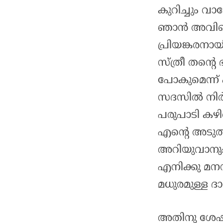
കുറിച്ചും 
ഞാൻ അവിടെ 
പ്രിയങ്കരന
സ്ത്രീ തന്റെ
പോകുമെന്ന്
സദസിൽ നിർത്
പരുപാടി കഴി
എന്റെ അടുത
അറിയുവാനും 
എനിക്കു മന
മധുരമുള്ള ദാമ
അതിനു ശേ