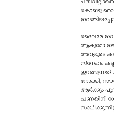
പതിവില്ലാതെ
കൊണ്ടു ഞാ
ഇറങ്ങിയപ്പ
ദൈവമേ ഇവൾ 
ആകുമോ ഈ ച
അവളുടെ കണ്
സ്നേഹം കണ്ണ
ഇറങ്ങുന്നത
നോക്കി, സൗന
ആർക്കും പു
പ്രണയിനി ഗ
സാധിക്കുന്നി