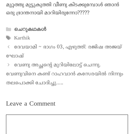
മുറ്റത്തു മുട്ടുകുത്തി വീണു കിടക്കുമ്പോൾ ഞാൻ
ഒരു ഭ്രാന്തനായി മാറിയിരുന്നോ?????
ചെറുകഥകൾ
Karthik
ദേവയാമി ~ ഭാഗം 03, എഴുത്ത്: രജിഷ അജയ്
ഘോഷ്
വേണു അച്ഛന്റെ മുറിയിലോട്ട് ചെന്നു.
വേണുവിനെ കണ്ട് റാഹവാൻ കസേരയിൽ നിന്നും
തലപൊക്കി ചോദിച്ചു…..
Leave a Comment