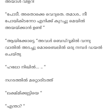
അയാൾ വിളറി
“പോടീ. അതൊക്കെ വെറുതെ. തമാശ.. നീ
പോയികിടന്നോ എനിക്ക് കുറച്ചു മെയിൽ
അയയ്ക്കാൻ ഉണ്ട് “
“ആയിക്കോട്ടെ “അവൾ ബെഡ്‌റൂമിൽ വന്നു
വാതിൽ അടച്ചു മൊബൈലിൽ ഒരു നമ്പർ ഡയൽ
ചെയ്തു
“ഹലോ നിഖിൽ… .. “
നഗരത്തിൽ മറ്റൊരിടത്ത്
“ലക്ഷ്മിക്കുട്ടിയെ “
“എന്താ? “