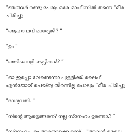
“ഞങ്ങൾ രണ്ടു പേരും ഒരേ ഓഫീസിൽ തന്നെ “മീര
ചിരിച്ചു
“ആഹാ ലവ് മാര്യേജ് ? “
“ഉം “
“അടിപൊളി..കുട്ടികൾ? “
“ഓ ഇപ്പൊ വേണ്ടെന്നാ പുള്ളിക്ക്. ലൈഫ്
എൻജോയ് ചെയ്തു തീർന്നില്ല പോലും “മീര ചിരിച്ചു
“ഭാഗ്യവതി. “
“നിന്റെ ആളെങ്ങനെ? നല്ല സ്നേഹം ഉണ്ടൊ.? “