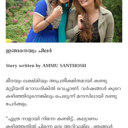
ഇങ്ങനെയും ചിലർ
Story written by AMMU SANTHOSH
മീരയും ലക്ഷ്മിയും അപ്രതീക്ഷിതമായി കണ്ടു
മുട്ടിയത് റോഡരികിൽ വെച്ചാണ്. വർഷങ്ങൾ കുറെ
കഴിഞ്ഞിരുന്നെങ്കിലും പെട്ടെന്ന് മനസിലായി രണ്ടു
പേർക്കും.
“എത്ര നാളായി നിന്നേ കണ്ടിട്ട്.. കല്യാണം
കഴിഞ്ഞതിൽ പിന്നെ ഒരു അറിവുമില്ല . ഞങ്ങൾ