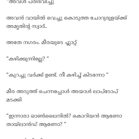
“അവൾ പരിഭവിച്ചു
അവൻ വായിൽ വെച്ചു കൊടുത്ത ചോറുരുളയ്ക്ക്
അമൃതിന്റ സ്വാദ്..
അതേ നഗരം. മീരയുടെ ഫ്ലാറ്റ്
“കഴിക്കുന്നില്ലേ? “
“കുറച്ചു വർക്ക്‌ ഉണ്ട്. നീ കഴിച്ച് കിടന്നോ “
മീര അടുത്ത് ചെന്നപ്പോൾ അയാൾ ലാപ്ടോപ്
മടക്കി
“ഇന്നാരാ ഓൺലൈനിൽ? കൊറിയൻ ആണോ
തായ്ലാൻഡ് ആണോ? “