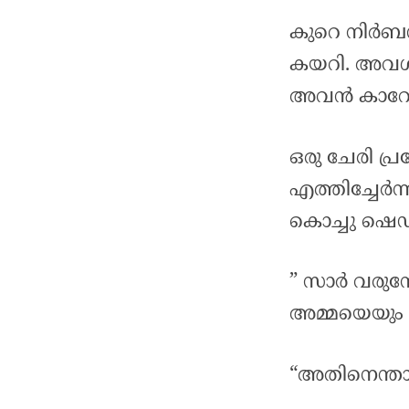
കുറെ നിർബന്
കയറി. അവൾ
അവൻ കാറോടി
ഒരു ചേരി പ
എത്തിച്ചേർന്
കൊച്ചു ഷെഡ
” സാർ വരുന്ന
അമ്മയെയും മ
“അതിനെന്താ 