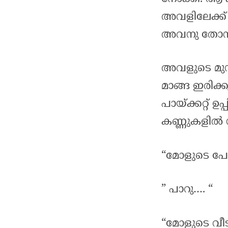
അവളിലേക്ക് വ
അവനു തോന്ന
അവളുടെ മുന്നി
മാങ്ങ ഇരിക്
പായ്ക്കറ്റ് ഉ
കണ്ണുകളിൽ 
“മോളുടെ പേ
” പാറു…. “
“മോളുടെ വീ