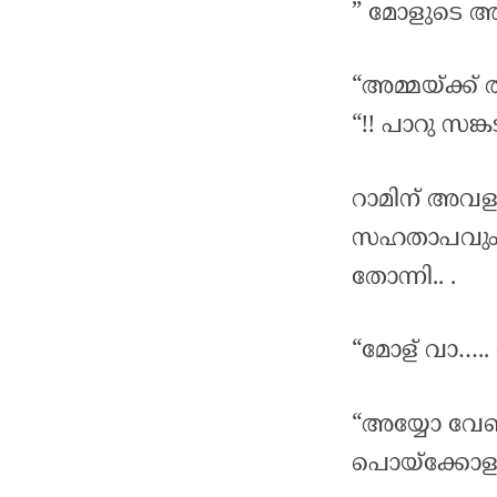
” മോളുടെ അ
“അമ്മയ്ക്ക്
“!! പാറു സങ
റാമിന് അവള
സഹതാപവും 
തോന്നി.. .
“മോള് വാ…..
“അയ്യോ വേണ
പൊയ്ക്കോളാം