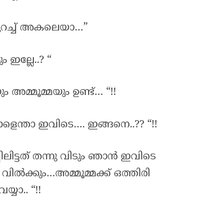
കുറച്ച് അകലെയാ…”
ും ഇല്ലേ..? “
ം അമ്മൂമ്മയും ഉണ്ട്… “!!
മോളെന്താ ഇവിടെ…. ഇങ്ങനെ..?? “!!
്പിലിട്ടത് തന്നു വിടും ഞാൻ ഇവിടെ
വിൽക്കും…അമ്മൂമ്മക്ക് ഒത്തിരി
്യാ.. “!!