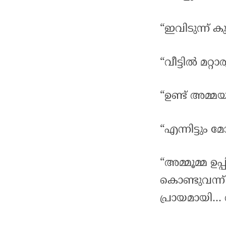
“ഇവിടുന്ന് 
“വീട്ടിൽ മറ്റാര
“ഉണ്ട് അമ്മയു
“എന്നിട്ടും 
“അമ്മൂമ്മ ഉപ
കൊണ്ടുവന്ന് 
പ്രായമായി… വയ