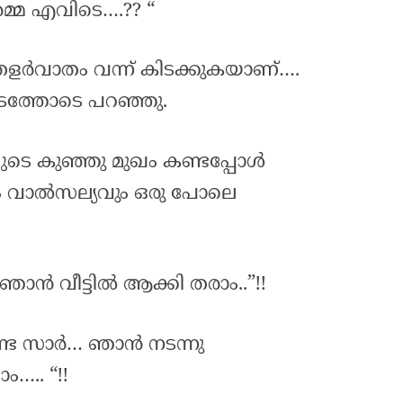
മ്മ എവിടെ….?? “
 തളർവാതം വന്ന് കിടക്കുകയാണ്….
്കടത്തോടെ പറഞ്ഞു.
ുടെ കുഞ്ഞു മുഖം കണ്ടപ്പോൾ
വാൽസല്യവും ഒരു പോലെ
 ഞാൻ വീട്ടിൽ ആക്കി തരാം..”!!
്ട സാർ… ഞാൻ നടന്നു
….. “!!