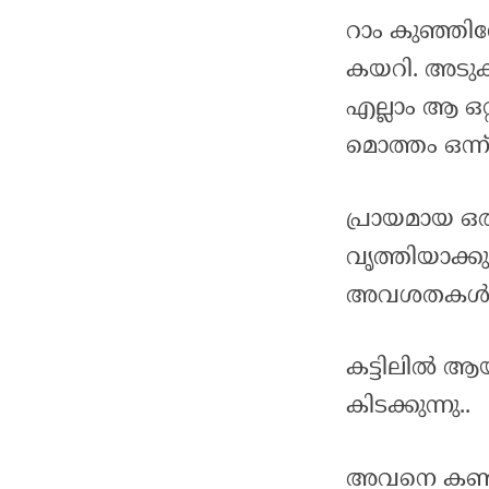
റാം കുഞ്ഞി
കയറി. അടുക
എല്ലാം ആ ഒറ
മൊത്തം ഒന്ന്
പ്രായമായ ഒരു
വൃത്തിയാക്കുന
അവശതകൾ ആ 
കട്ടിലിൽ ആയ
കിടക്കുന്നു..
അവനെ കണ്ട മു