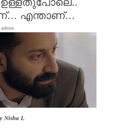
 ഉള്ളതുപോലെ..
ണ്… എന്താണ്…
y
admin
by Nisha L