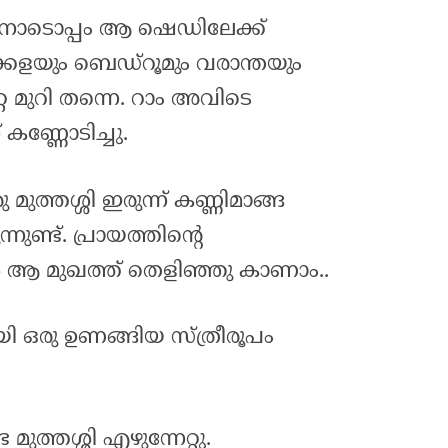
നോടൊപ്പം ആ ഷെഡിലേക്ക്
്കളയും ബെഡ്റൂമും വരാന്തയും
്റ മുറി തന്നെ. റാം അവിടെ
 കണ്ണോടിച്ചു.
 മുത്തശ്ശി ഇരുന്ന് കണ്ണിമാങ്ങ
്നുണ്ട്. പ്രായത്തിന്റെ
മുഖത്ത് തെളിഞ്ഞു കാണാം..
ി ഒരു ഉണങ്ങിയ സ്ത്രീരൂപം
ത്തശ്ശി എഴുന്നേറ്റു.