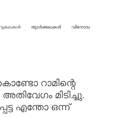
റുകഥകൾ
തുടർക്കഥകൾ
വിനോദം
കൊണ്ടോ റാമിന്റെ
അതിവേഗം മിടിച്ചു.
പെട്ട എന്തോ ഒന്ന്