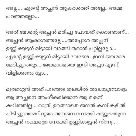
അല്ല… എന്റെ അച്ഛൻ ആകാശത്ത് അല്ലേ.. അമ്മ
പറഞ്ഞല്ലോ…
അത് മോന്റെ അച്ഛൻ മരിച്ചു പോയത് കൊണ്ടാണ്…
അച്ഛൻ ആകാശത്തല്ലേ….അപ്പോൾ അച്ഛന്
ഉണ്ണിക്കുട്ടന് മിട്ടായി വാങ്ങി തരാൻ പറ്റില്ലല്ലോ…
എന്റെ ഉണ്ണിക്കുട്ടന് മിട്ടായി വേണ്ടേ.. ഇനി ജയമാമ
മേടിച്ചു തരും… ജയമാമെയെ ഇനി അച്ഛാ എന്ന്
വിളിക്കണം ട്ടോ…
മുത്തശ്ശൻ അത് പറഞ്ഞു തലയിൽ തലോടുമ്പോഴും
ആ അച്ഛനെ അംഗീകരിക്കാൻ ആ മകന്
കഴിഞ്ഞില്ല… രാത്രി ഉറങ്ങാതെ ജനൽ കമ്പികളിൽ
പിടിച്ചു അങ്ങ് ദൂരെ അവനെ നോക്കി കണ്ണടക്കുന്ന
അച്ഛൻ നക്ഷത്രെ നോക്കി ഉണ്ണിക്കുട്ടൻ നിന്നു…