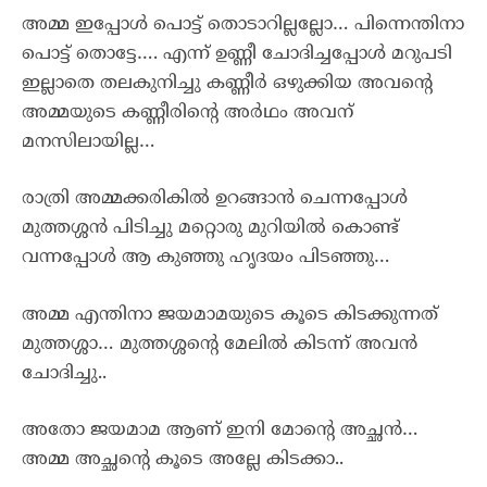
അമ്മ ഇപ്പോൾ പൊട്ട് തൊടാറില്ലല്ലോ… പിന്നെന്തിനാ
പൊട്ട് തൊട്ടേ…. എന്ന് ഉണ്ണീ ചോദിച്ചപ്പോൾ മറുപടി
ഇല്ലാതെ തലകുനിച്ചു കണ്ണീർ ഒഴുക്കിയ അവന്റെ
അമ്മയുടെ കണ്ണീരിന്റെ അർഥം അവന്
മനസിലായില്ല…
രാത്രി അമ്മക്കരികിൽ ഉറങ്ങാൻ ചെന്നപ്പോൾ
മുത്തശ്ശൻ പിടിച്ചു മറ്റൊരു മുറിയിൽ കൊണ്ട്
വന്നപ്പോൾ ആ കുഞ്ഞു ഹൃദയം പിടഞ്ഞു…
അമ്മ എന്തിനാ ജയമാമയുടെ കൂടെ കിടക്കുന്നത്
മുത്തശ്ശാ… മുത്തശ്ശന്റെ മേലിൽ കിടന്ന് അവൻ
ചോദിച്ചു..
അതോ ജയമാമ ആണ് ഇനി മോന്റെ അച്ഛൻ…
അമ്മ അച്ഛന്റെ കൂടെ അല്ലേ കിടക്കാ..