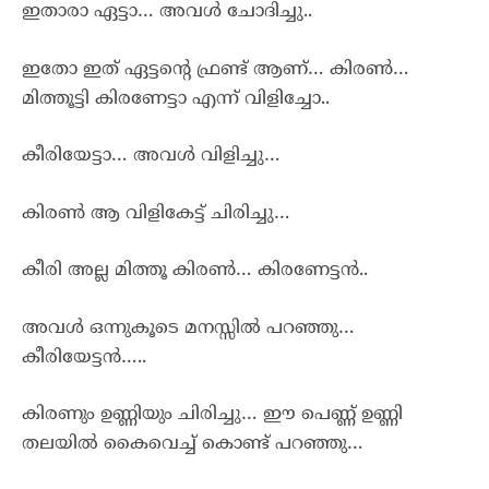
ഇതാരാ ഏട്ടാ… അവൾ ചോദിച്ചു..
ഇതോ ഇത് ഏട്ടന്റെ ഫ്രണ്ട് ആണ്… കിരൺ…
മിത്തൂട്ടി കിരണേട്ടാ എന്ന് വിളിച്ചോ..
കീരിയേട്ടാ… അവൾ വിളിച്ചു…
കിരൺ ആ വിളികേട്ട് ചിരിച്ചു…
കീരി അല്ല മിത്തൂ കിരൺ… കിരണേട്ടൻ..
അവൾ ഒന്നുകൂടെ മനസ്സിൽ പറഞ്ഞു…
കീരിയേട്ടൻ…..
കിരണും ഉണ്ണിയും ചിരിച്ചു… ഈ പെണ്ണ് ഉണ്ണി
തലയിൽ കൈവെച്ച് കൊണ്ട് പറഞ്ഞു…