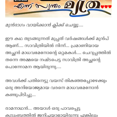
മുൻഭാഗം വായിക്കാൻ ക്ലിക്ക് ചെയ്യൂ….
ഈ കഥ തുടങ്ങുന്നത് മുപ്പത് വർഷങ്ങൾക്ക് മുൻപ്
ആണ്…. സാവിത്രിയിൽ നിന്ന്… പ്രമാണിയായ
അച്ഛൻ മാധവമേനോന്റെ ഒറ്റമകൾ…. ചെറുപ്പത്തിൽ
തന്നെ അമ്മയെ നഷ്ടപെട്ട സാവിത്രി അച്ഛന്റെ
പൊന്നോമന ആയിരുന്നു….
അവൾക്ക് പതിനെട്ടു വയസ് തികഞ്ഞപ്പോഴേക്കും
ഒരു അനിയോജ്യമായ വരനെ മാധവമേനോൻ
കണ്ടുപിടിച്ചു…
രാമനാഥൻ… അയാൾ ഒരു പാവപ്പെട്ട
കുടുംബത്തിൽ ജനിച്ചയാളായിരുന്നു എങ്കിലും