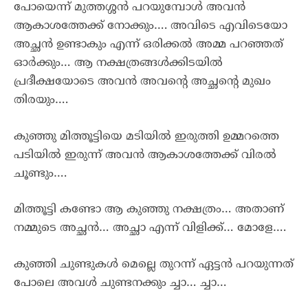
പോയെന്ന് മുത്തശ്ശൻ പറയുമ്പോൾ അവൻ
ആകാശത്തേക്ക് നോക്കും…. അവിടെ എവിടെയോ
അച്ഛൻ ഉണ്ടാകും എന്ന് ഒരിക്കൽ അമ്മ പറഞ്ഞത്
ഓർക്കും… ആ നക്ഷത്രങ്ങൾക്കിടയിൽ
പ്രദീക്ഷയോടെ അവൻ അവന്റെ അച്ഛന്റെ മുഖം
തിരയും….
കുഞ്ഞു മിത്തൂട്ടിയെ മടിയിൽ ഇരുത്തി ഉമ്മറത്തെ
പടിയിൽ ഇരുന്ന് അവൻ ആകാശത്തേക്ക് വിരൽ
ചൂണ്ടും….
മിത്തൂട്ടി കണ്ടോ ആ കുഞ്ഞു നക്ഷത്രം… അതാണ്
നമ്മുടെ അച്ഛൻ… അച്ഛാ എന്ന് വിളിക്ക്… മോളേ….
കുഞ്ഞി ചുണ്ടുകൾ മെല്ലെ തുറന്ന് ഏട്ടൻ പറയുന്നത്
പോലെ അവൾ ചുണ്ടനക്കും ച്ചാ… ച്ചാ…