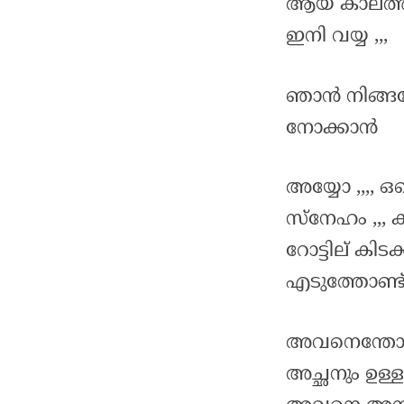
ആയ കാലത്ത് 
ഇനി വയ്യ ,,,
ഞാൻ നിങ്ങ
നോക്കാൻ
അയ്യോ ,,,, ഒ
സ്നേഹം ,,, ക
റോട്ടില് കിടക
എടുത്തോണ്ട
അവനെന്തോ കരച
അച്ഛനും ഉള്