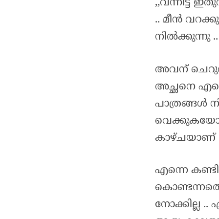
,,വന്നിട്ട് 
.. മീൻ വറക്
നിൽക്കുന്നു ..
അവന് ചെറുതായ
അച്ഛനെ എന്
പാത്രങ്ങൾ 
വെക്കുകയോ 
കാഴ്ചയാണ് .
എന്നെ കണ്ടി
കൊണ്ടന്നതെ
നോക്കില്ല ..