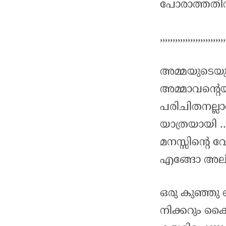
പോരാത്തതിന് 
,,,,,,,,,,,,,,,,,,,,,,,,,,
അമ്മയുടെയും
അമ്മാവന്റെയ
പരിചിതനല്ലാ
യാത്രയായി …
മനസ്സിന്റെ 
എങ്ങോ അലിഞ
ഒരു കുഞ്ഞു 
നിക്കറും കൈ