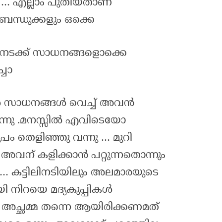
ു … എല്ലാം പുതിയതാണ്
ബന്ധുക്കളും ഒക്കെ
് നടക്ക് സാധനങ്ങളൊക്കെ
ചോ
സാധനങ്ങൾ വെച്ച് അവൻ
ുന്നു .മനസ്സിൽ എവിടെയോ
പം തെളിഞ്ഞു വന്നു … മുറി
. അവന് കളിക്കാൻ പറ്റുന്നതൊന്നും
… കട്ടിലിനടിയിലും അലമാരയുടെ
യി നിറയെ മദ്യകുപ്പികൾ
 … അച്ഛമ്മ തന്നെ ആയിരിക്കണമത്