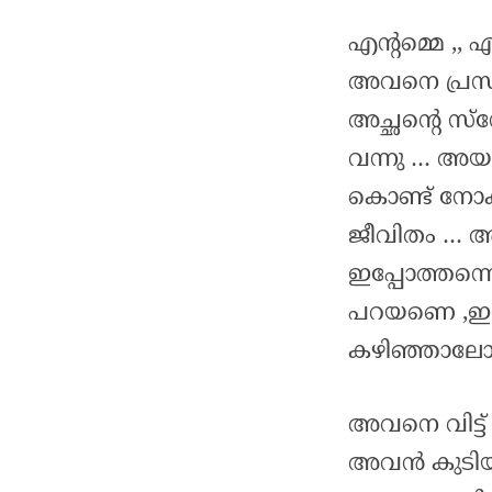
എന്റമ്മെ ,, 
അവനെ പ്രസവിച
അച്ഛന്റെ സ
വന്നു … അയ
കൊണ്ട് നോക്ക
ജീവിതം … അമ
ഇപ്പോത്തന്ന
പറയണെ ,ഇനി
കഴിഞ്ഞാലോ
അവനെ വിട്ട് 
അവൻ കുടിയ