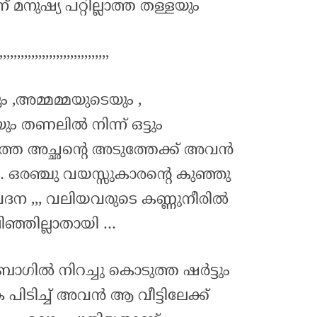
മനുഷ്യ പറ്റില്ലാത്ത തള്ളയും
,,,,,,,,,,,,,,,,,,,,,,,,,,,,,,,
 ,അമ്മമ്മയുടെയും ,
ും തണലിൽ നിന്ന് ഒട്ടും
ത്ത അച്ഛന്റെ അടുത്തേക്ക് അവൻ
 ഒരഞ്ചു വയസ്സുകാരന്റെ കുഞ്ഞു
വേദന ,,, വലിയവരുടെ കണ്ണുനീരിൽ
്ഞില്ലാതായി …
ബാഗിൽ നിറച്ചു കൊടുത്ത ഷർട്ടും
 പിടിച്ച് അവൻ ആ വീട്ടിലേക്ക്