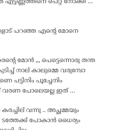
എട്ടണ്ണത്തിനെ പെറ്റ് നോക്കി …
ളോട് പറഞ്ഞ എന്റെ മോനെ
രെന്റെ മോൻ ,,, പെട്ടെന്നൊരു തന്ത
ുടിച്ച് നാല് കാലുമ്മെ വരുമ്പോ
്കണ പട്ടിനിം പൂച്ചേനിം
് വരണ പോലെയല്ല ഇത് …
്ചില് വന്നു .. അച്ഛമ്മയും
ള ടത്തേക്ക് പോകാൻ ധൈര്യം