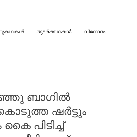
റുകഥകൾ
തുടർക്കഥകൾ
വിനോദം
ുഞ്ഞു ബാഗിൽ
 കൊടുത്ത ഷർട്ടും
ം കൈ പിടിച്ച്