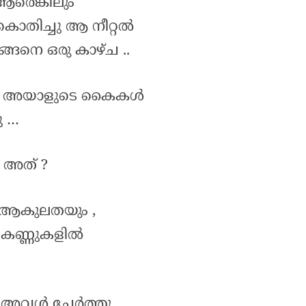
ആരെങ്കിലും
 കൊതിച്ചു ആ നീറ്റൽ
്ങനെ ഒരു കാഴ്ച ..
വൾ അയാളുടെ കൈകൾ
ു …
 അത് ?
െ ആകുലതയും ,
കണ്ണുകളിൽ
ാതെ അവൾ ചേർത്തു