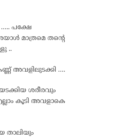
….. പക്ഷേ
യാൾ മാത്രമെ തന്റെ
ു ..
്ണ് അവളിലുടക്കി ….
ിയടക്കിയ ശരീരവും
 എല്ലാം കൂടി അവളാകെ
യ താലിയും