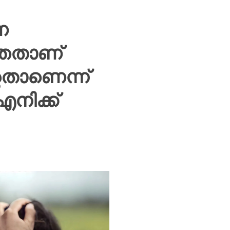
ണ
ഞതാണ്
താണെന്ന്
നിക്ക്