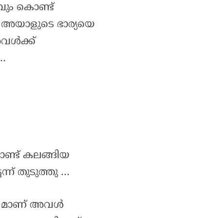
മവും കൊണ്ട്
ന അയാളുടെ ഭാര്യയെ
വൾക്ക്
 …
കൊണ്ട് കലങ്ങിയ
ന് തുടുത്തു …
േഷമാണ് അവൾ