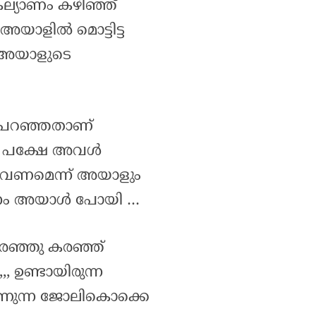
ല്യാണം കഴിഞ്ഞ്
യാളിൽ മൊട്ടിട്ട
 അയാളുടെ
ുപറഞ്ഞതാണ്
് പക്ഷേ അവൾ
െ വേണമെന്ന് അയാളും
സാനം അയാൾ പോയി …
കരഞ്ഞു കരഞ്ഞ്
,, ഉണ്ടായിരുന്ന
കാണുന്ന ജോലികൊക്കെ