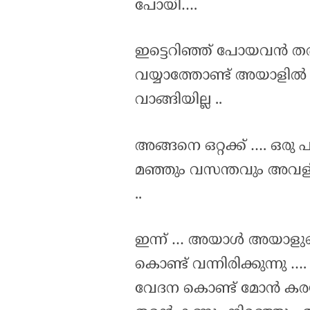
പോയി….
ഇട്ടെറിഞ്ഞ് പോയവൻ തരു
വയ്യാത്തോണ്ട് അയാളിൽ നി
വാങ്ങിയില്ല ..
അങ്ങനെ ഒറ്റക്ക് …. ഒരു 
മഞ്ഞും വസന്തവും അവളി
..
ഇന്ന് … അയാൾ അയാളുടെ
കൊണ്ട് വന്നിരിക്കുന്നു …. 
വേദന കൊണ്ട് മോൻ ക