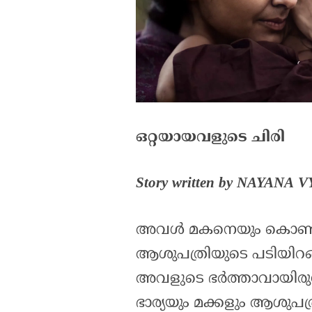
ഒറ്റയായവളുടെ ചിരി
Story written by NAYANA
അവൾ മകനെയും കൊണ്ട്
ആശുപത്രിയുടെ പടിയിറങ
അവളുടെ ഭർത്താവായിരു
ഭാര്യയും മക്കളും ആശുപത