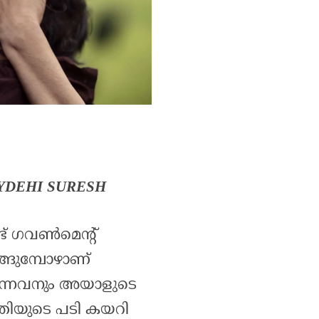
 VYDEHI SURESH
 ഗവൺമെന്റ്‌
്ങുമ്പോഴാണ്
ന്നവനും അയാളുടെ
്രിയുടെ പടി കയറി