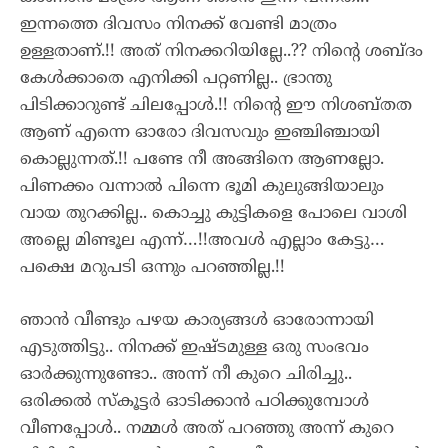
ഇന്നത്തെ ദിവസം നിനക്ക് വേണ്ടി മാത്രം
ഉള്ളതാണ്.!! അത് നിനക്കറിയില്ലേ..?? നിന്റെ ശബ്ദം
കേൾക്കാതെ എനിക്കി പറ്റണില്ല.. ഭ്രാന്തു
പിടിക്കാറുണ്ട് ചിലപ്പോൾ.!! നിന്റെ ഈ നിശബ്തത
ആണ് എന്നെ ഓരോ ദിവസവും ഇഞ്ചിഞ്ചായി
കൊല്ലുന്നത്.!! പണ്ടേ നീ അങ്ങിനെ ആണല്ലോ.
പിണക്കം വന്നാൽ പിന്നെ ഭൂമി കുലുങ്ങിയാലും
വായ തുറക്കില്ല.. കൊച്ചു കുട്ടികളെ പോലെ വാശി
അല്ലെ മിണ്ടൂല എന്ന്…!!അവൾ എല്ലാം കേട്ടു…
പക്ഷെ മറുപടി ഒന്നും പറഞ്ഞില്ല.!!
ഞാൻ വീണ്ടും പഴയ കാര്യങ്ങൾ ഓരോന്നായി
എടുത്തിട്ടു.. നിനക്ക് ഇഷ്ടമുള്ള ഒരു സംഭവം
ഓർക്കുന്നുണ്ടോ.. അന്ന് നീ കുറെ ചിരിച്ചു..
ഒരിക്കൽ സ്കൂട്ടർ ഓടിക്കാൻ പഠിക്കുമ്പോൾ
വീണപ്പോൾ.. നമ്മൾ അത് പറഞ്ഞു അന്ന് കുറെ