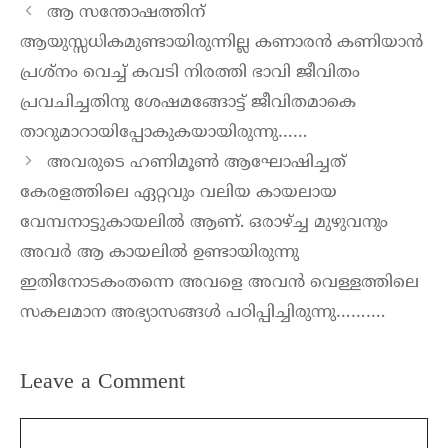
ആ സന്തോഷത്തിന്
ആയുസ്സധികമുണ്ടായിരുന്നില്ല കണാരൻ കണിയാൻ
പ്രശ്നം വെച്ച് കവടി നിരത്തി ഭാവി ജീവിതം
പ്രവചിച്ചതിനു ശേഷമങ്ങോട്ട് ജീവിതമാകെ
താറുമാറായിപ്പോകുകയായിരുന്നു……
അവരുടെ ഹണിമൂൺ ആഘോഷിച്ചത്
കേരളത്തിലെ ഏറ്റവും വലിയ കായലായ
വേമ്പനാട്ടുകായലിൽ ആണ്. ഒരാഴ്ച്ച മുഴുവനും
അവർ ആ കായലിൽ ഉണ്ടായിരുന്നു
ഇതിനോടകംതന്നെ അവളെ അവൻ വെള്ളത്തിലെ
സകലമാന അഭ്യാസങ്ങൾ പഠിപ്പിച്ചിരുന്നു……….
Leave a Comment