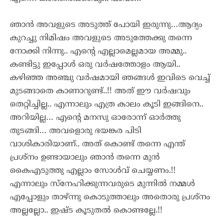
ഞാൻ അവളുടെ അടുത്ത് പോയി ഇരുന്നു…ആദ്യം
കുറച്ചു നിമിഷം അവളുടെ അടുത്തേക്കു തന്നെ
നോക്കി നിന്നു.. എന്റെ എല്ലാമെല്ലമായ അമ്മു..
കണ്ടിട്ടു ഇപ്പോൾ ഒരു വർഷത്തോളം ആയി..
കഴിഞ്ഞ അഞ്ചു വർഷമായി ഞങ്ങൾ ഇവിടെ വെച്ച്
മുടങ്ങാതെ കാണാറുണ്ട്..!! അത് ഈ വർഷവും
തെറ്റിച്ചില്ല.. എന്നാലും എത്ര കാലം കൂടി ഇങ്ങിനെ..
അറിയില്ല… എന്റെ മനസു ഓരോന്ന് ഓർത്തു
തുടങ്ങി… അവളൊരു ഭയങ്കര പിടി
വാശികാരിയാണ്.. അത് കൊണ്ട് തന്നെ എന്ത്
പ്രശ്‌നം ഉണ്ടായാലും ഞാൻ തന്നെ മുൻ
കൈഎടുത്തു എല്ലാം സോൾവ് ചെയ്യണം.!!
എന്നാലും സ്നേഹിക്കുന്നവരുടെ മുന്നിൽ നമ്മൾ
എപ്പോളും താഴ്ന്നു കൊടുത്താലും അതൊരു പ്രശ്‌നം
അല്ലല്ലോ.. ഇഷ്ട കൂടുതൽ കൊണ്ടല്ലേ.!!