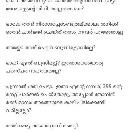
ഓഹ് അതൊന്നും പറയാതിരിക്കുന്നതാണ് ചേട്ടാ..
ഭേദം, എൻ്റെ വിധി, അല്ലാതെന്താ?
ഓകെ താൻ നിരാശപ്പെടേണ്ട,തല്ക്കാലം തനിക്ക്
ഞാൻ ചാർജ്ജ് ചെയ്ത് തരാം ,നമ്പർ പറഞ്ഞോളു
അയ്യോ അത് ചേട്ടന് ബുദ്ധിമുട്ടാവില്ലേ?
ഓഹ് എന്ത് ബുദ്ധിമുട്ട്? ഇതൊക്കെയൊരു
പരസ്പര സഹായമല്ലേ?
എന്നാൽ ശരി ചേട്ടാ.. ഇതാ എൻ്റെ നമ്പര്, 399 ൻ്റെ
നെറ്റ് ചാർജ്ജ് ചെയ്തോളു, അപ്പോൾ ഞാനിനി
രണ്ട് മാസം അങ്ങേരുടെ കാല് പിടിക്കേണ്ടി
വരില്ലല്ലോ?
അത് കേട്ട് അയാളൊന്ന് ഞെട്ടി.