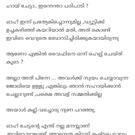
ഹായ് ചേട്ടാ.. ഇന്നെന്താ പരിപാടി ?
ഓഹ് ഇന്ന് പ്രത്യേകിച്ചൊന്നുമില്ല ,ഡ്യൂട്ടിക്ക്
ഉച്ചകഴിഞ്ഞ് കയറിയാൽ മതി, അത് കൊണ്ട്
ഇവിടെ വെറുതെ ബോറടിച്ചിരിക്കുകയായിരുന്നു
ആണോ എങ്കിൽ വൈഫിനെ ഒന്ന് ഹെല്പ് ചെയ്ത്
കൂടെ ?
അല്ലാ അത് പിന്നേ … അവൾക്ക് സ്വയം ചെയ്യാവുന്ന
ജോലിയെ ഉള്ളു ,എങ്കിലും ഞാൻ സഹായിക്കാൻ
ചെല്ലാറുണ്ട് ,പക്ഷെ അവള് സമ്മതിക്കില്ല
അയാൾ കല്ല് വച്ചൊരു നുണ പറഞ്ഞു.
ഓഹ് ചേട്ടൻ്റെ എന്ത് നല്ല മനസ്സാണ്
,ഇവിടൊരാളുണ്ട്, ഞാനെത്ര കിടന്ന് കഷ്ടപ്പെട്ടാലും