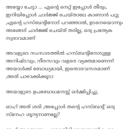
അയ്യോ ചേട്ടാ … എൻ്റെ നെറ്റ് ഇപ്പോൾ തീരും,
ഇനിയിപ്പോൾ ചാർജ്ജ് ചെയ്താലേ കാണാൻ പറ്റു
,എൻ്റെ ഹസ്ബൻ്റിനോട് പറഞ്ഞാൽ, ഉടനെയൊന്നും
അങ്ങേര് ചാർജജ് ചെയ്ത് തരില്ല, ഒരു പ്രത്യേക
സ്വഭാവമാണ്
അവളുടെ സംസാരത്തിൽ ഹസ്ബൻ്റിനോടുള്ള
അനിഷ്ടവും, നീരസവും വളരെ വ്യക്തമാണെന്ന്
അയാൾക്ക് ബോധ്യമായി, ഇതൊരവസരമാണ്
,അത് പാഴാക്കിക്കൂടാ
അയാളുടെ ഉപബോധമനസ്സ് ഒർമ്മിപ്പിച്ചു.
ഓഹ് അത് ശരി ,അപ്പോൾ തൻ്റെ ഹസ്ബൻ്റ് ഒരു
സ്നേഹ ശൂന്യനാണല്ലേ?