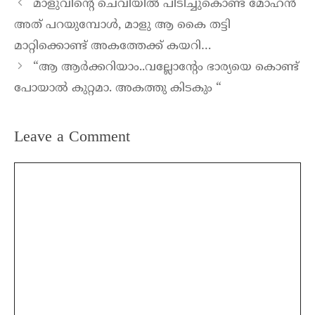
മാളുവിന്റെ ചെവിയിൽ പിടിച്ചുകൊണ്ട് മോഹൻ
അത് പറയുമ്പോൾ, മാളു ആ കൈ തട്ടി
മാറ്റിക്കൊണ്ട് അകത്തേക്ക് കയറി…
“ആ ആർക്കറിയാം..വല്ലോന്റേം ഭാര്യയെ കൊണ്ട്
പോയാൽ കുറ്റമാ. അകത്തു കിടകും “
Leave a Comment