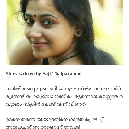
Story written by Saji Thaiparambu
രതീഷ് തൻ്റെ എഫ് ബി യിലൂടെ സ്ക്റോൾ ചെയ്ത്
മുന്നോട്ട് പോകുമ്പോഴാണ് പെട്ടെന്നൊരു മെസ്സഞ്ചർ
വൃത്തം സ്ക്രീനിലേക്ക് വന്ന് വീണത്
ഉടനെ തന്നെ അയാളതിനെ കുത്തിപ്പൊട്ടിച്ച്,
അതയച്ചത് ആരാണെന്ന് നോക്കി.