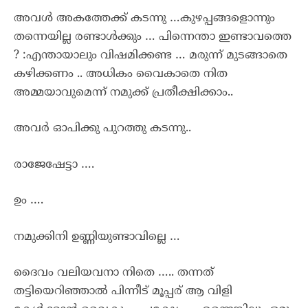
അവൾ അകത്തേക്ക് കടന്നു …കുഴപ്പങ്ങളൊന്നും
തന്നെയില്ല രണ്ടാൾക്കും … പിന്നെന്താ ഇണ്ടാവത്തെ
? :എന്തായാലും വിഷമിക്കണ്ട … മരുന്ന് മുടങ്ങാതെ
കഴിക്കണം .. അധികം വൈകാതെ നിത
അമ്മയാവുമെന്ന് നമുക്ക് പ്രതീക്ഷിക്കാം..
അവർ ഓപിക്കു പുറത്തു കടന്നു..
രാജേഷേട്ടാ ….
ഉം ….
നമുക്കിനി ഉണ്ണിയുണ്ടാവില്ലെ …
ദൈവം വലിയവനാ നിതെ ….. തന്നത്
തട്ടിയെറിഞ്ഞാൽ പിന്നീട് മൂപ്പര് ആ വിളി