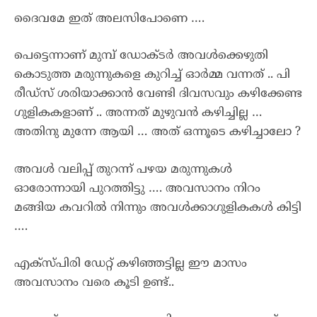
ദൈവമേ ഇത് അലസിപോണെ ….
പെട്ടെന്നാണ് മുമ്പ് ഡോക്ടർ അവൾക്കെഴുതി
കൊടുത്ത മരുന്നുകളെ കുറിച്ച് ഓർമ്മ വന്നത് .. പി
രീഡ്സ് ശരിയാക്കാൻ വേണ്ടി ദിവസവും കഴിക്കേണ്ട
ഗുളികകളാണ് .. അന്നത് മുഴുവൻ കഴിച്ചില്ല …
അതിനു മുന്നേ ആയി … അത് ഒന്നൂടെ കഴിച്ചാലോ ?
അവൾ വലിപ്പ് തുറന്ന് പഴയ മരുന്നുകൾ
ഓരോന്നായി പുറത്തിട്ടു …. അവസാനം നിറം
മങ്ങിയ കവറിൽ നിന്നും അവൾക്കാഗുളികകൾ കിട്ടി
….
എക്സ്പിരി ഡേറ്റ് കഴിഞ്ഞട്ടില്ല ഈ മാസം
അവസാനം വരെ കൂടി ഉണ്ട്..