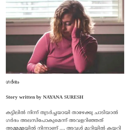
ഗർഭം
Story written by NAYANA SURESH
കട്ടിലിൽ നിന്ന് തുടർച്ചയായി താഴേക്കു ചാടിയാൽ
ഗർഭം അലസിപോകുമെന്ന് അവളറിഞ്ഞത്
അമ്മമ്മയിൽ നിന്നാണ് …. അവൾ മുറിയിൽ കയറി