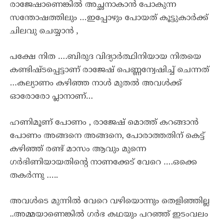
രാജേഷാണെങ്കിൽ അച്ഛനാകാൻ പോകുന്ന
സന്തോഷത്തിലും …ഇപ്പോഴും പോയത് കൂട്ടുകാർക്ക്
ചിലവു ചെയ്യാൻ ,
പക്ഷേ നിത ….ബിരുദ വിദ്യാർത്ഥിനിയായ നിതയെ
കണ്ടിഷ്ടപ്പെട്ടാണ് രാജേഷ് പെണ്ണന്വേഷിച്ച് ചെന്നത്
…കല്യാണം കഴിഞ്ഞ നാൾ മുതൽ അവൾക്ക്
ഓരോരോ പ്ലാനാണ്…
ഹണിമൂണ് പോണം , രാജേഷ് മൊത്ത് കറങ്ങാൻ
പോണം അങ്ങനെ അങ്ങനെ, പോരാത്തതിന് കെട്ട്
കഴിഞ്ഞ് രണ്ട് മാസം ആവും മുന്നെ
ഗർഭിണിയായതിന്റെ നാണക്കേട് വേറെ ….ഒക്കെ
തകർന്നു …..
അവൾടെ മുന്നിൽ വേറെ വഴിയൊന്നും തെളിഞ്ഞില്ല
..അമ്മയാണെങ്കിൽ ഗർഭ കഥയും പറഞ്ഞ് ഇടംവലം