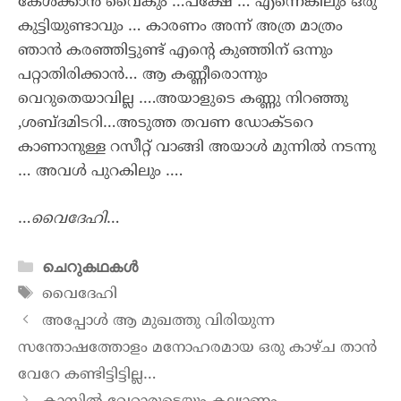
കേൾക്കാൻ വൈകും …പക്ഷേ … എന്നെങ്കിലും ഒരു
കുട്ടിയുണ്ടാവും … കാരണം അന്ന് അത്ര മാത്രം
ഞാൻ കരഞ്ഞിട്ടുണ്ട് എന്റെ കുഞ്ഞിന് ഒന്നും
പറ്റാതിരിക്കാൻ… ആ കണ്ണീരൊന്നും
വെറുതെയാവില്ല ….അയാളുടെ കണ്ണു നിറഞ്ഞു
,ശബ്ദമിടറി…അടുത്ത തവണ ഡോക്ടറെ
കാണാനുള്ള റസീറ്റ് വാങ്ങി അയാൾ മുന്നിൽ നടന്നു
… അവൾ പുറകിലും ….
…
വൈദേഹി
…
ചെറുകഥകൾ
വൈദേഹി
അപ്പോള്‍ ആ മുഖത്തു വിരിയുന്ന
സന്തോഷത്തോളം മനോഹരമായ ഒരു കാഴ്ച താന്‍
വേറേ കണ്ടിട്ടിട്ടില്ല…