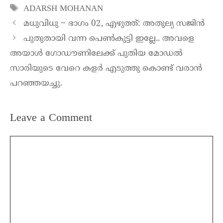
ADARSH MOHANAN
മധുവിധു ~ ഭാഗം 02, എഴുത്ത്: അതുല്യ സജിൻ
പുതുതായി വന്ന പെൺകുട്ടി ഇല്ലേ.. അവളെ
അയാൾ ഗോഡൗണിലേക്ക് പുതിയ മോഡൽ
സാരിയുടെ വേറെ കളർ എടുത്തു കൊണ്ട് വരാൻ
പറഞ്ഞയച്ചു.
Leave a Comment