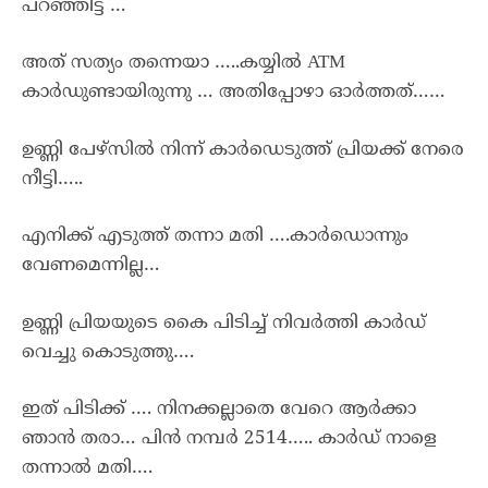
പറഞ്ഞിട്ട് …
അത് സത്യം തന്നെയാ …..കയ്യിൽ ATM
കാർഡുണ്ടായിരുന്നു … അതിപ്പോഴാ ഓർത്തത്……
ഉണ്ണി പേഴ്സിൽ നിന്ന് കാർഡെടുത്ത് പ്രിയക്ക് നേരെ
നീട്ടി…..
എനിക്ക് എടുത്ത് തന്നാ മതി ….കാർഡൊന്നും
വേണമെന്നില്ല…
ഉണ്ണി പ്രിയയുടെ കൈ പിടിച്ച് നിവർത്തി കാർഡ്
വെച്ചു കൊടുത്തു….
ഇത് പിടിക്ക് …. നിനക്കല്ലാതെ വേറെ ആർക്കാ
ഞാൻ തരാ… പിൻ നമ്പർ 2514….. കാർഡ് നാളെ
തന്നാൽ മതി….