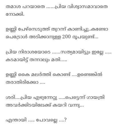
തമാശ പറയാതെ ……പ്രിയ വിശ്വാസമാവാതെ
നോക്കി.
ഉണ്ണി പേഴ്സെടുത്ത് തുറന്ന് കാണിച്ചു..കണ്ടോ
പെട്രോൾ അടിക്കാനുള്ള 200 രൂപയുണ്ട്…
പ്രിയ നിരാശയോടെ ……സത്യമായിട്ടും ഇല്ലേ …..
കടമായിട്ട് തന്നാലും മതി…..
ഉണ്ണി കൈ മലർത്തി കൊണ്ട് ….ഉണ്ടെങ്കിൽ
തരാതിരിക്കോ ….
ശരി….പ്രിയ എഴുന്നേറ്റു …..പെട്ടെന്ന് ഗായത്രി
അവർക്കിടയിലേക്ക് കയറി വന്നു…
എന്തായി ….. പോവല്ലെ ….?