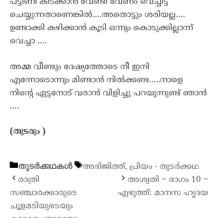
പട്ടിണി കിടക്കാൻ വേണ്ടി വേണം വെച്ചിട്ട്
ചെയ്യുന്നതാണെങ്കിൽ….അതൊട്ടും ശരിയല്ല….
ഉണ്ടാക്കി കഴിക്കാൻ കൂടി ഒന്നും കൊടുക്കില്ലാന്ന്
വെച്ചാ ….
അമ്മ വീണ്ടും ദേഷ്യത്തോടെ നീ ഇനി
എന്നോടൊന്നും മിണ്ടാൻ നിൽക്കണ്ട…..നാളെ
നിന്റെ ഏട്ടനോട് വരാൻ വിളിച്ചു പറയുന്നുണ്ട് ഞാൻ
….
(തുടരും )
തുടർക്കഥകൾ
അഭിജിത്ത്
,
പ്രിയം - തുടർക്കഥ
രാത്രി
അശ്വതി ~ ഭാഗം 10 ~
സഞ്ചാരക്കാരുടെ
എഴുത്ത്: മാനസ ഹൃദയ
ചൂളമടിയുടെയും