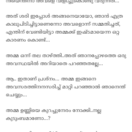
നീയെന്തിനാ അവളെ വിളിച്ചുകൊണ്ടു വരുന്നത്…
അത് ശരി ഇപ്പോൾ അങ്ങനെയായോ, ഞാൻ എത്ര
കാലുപിടിച്ചിട്ടാണെന്നോ അവളൊന്ന് സമ്മതിച്ചത്,
എന്തിന് വേണ്ടിയിട്ടാ അമ്മക്ക് ഇഷ്ടമായെന്ന ഒറ്റ
കാരണം കൊണ്ട്…
അമ്മ ഒന്ന് തല താഴ്ത്തി..അത് ഞാനപ്പോഴത്തെ ഒരു
അവസ്ഥയിൽ അറിയാതെ പറഞ്ഞതല്ലേ…
ആ.. ഇതാണ് പ്രശ്നം… അമ്മ ഇങ്ങനെ
അവസരത്തിനനസരിച്ച് മാറ്റി പറഞ്ഞാൽ ഞാനെന്ത്
ചെയ്യും…
അമ്മ ഉണ്ണിയെ കുറച്ചുനേരം നോക്കി..നല്ല
കുടുംബമാണോ…?