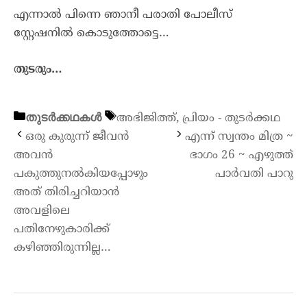
എന്നാൽ പിന്നെ ഞാനീ പരാതി പോലീസ്
സ്റ്റേഷനിൽ കൊടുത്തോട്ടെ…
തുടരും…
തുടർക്കഥകൾ
അഭിജിത്ത്
,
പ്രിയം - തുടർക്കഥ
ഒരു കുരുന്ന് ജീവൻ
എന്ന് സ്വന്തം മിത്ര ~
അവൻ
ഭാഗം 26 ~ എഴുത്ത്
പകുത്തുനൽകിയപ്പോഴും
പാർവതി പാറു
അത് തിരിച്ചറിയാൻ
അവളിലെ
പതിനേഴുകാരിക്ക്
കഴിഞ്ഞിരുന്നില്ല…