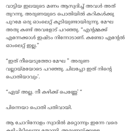
വാട്ടിയ ഇലയുടെ മണം ആസ്വദിച്ച് അവൾ അത്
തുറന്നു. അരുണയുടെ പൊതിയിൽ കറികൾക്കു
പുറമേ ഒരു ഓംലെറ്റ് കൂടിയുണ്ടായിരുന്നു. മേഘ
അതു കണ്ട് അവളോട് പറഞ്ഞു. “എൻ്റമ്മക്ക്
എന്നേക്കാൾ ഇഷ്ടം നിന്നോടാണ്. കണ്ടോ എൻ്റേൽ
ഓംലെറ്റ് ഇല്ല.”
“ഇത് നീയെടുത്തോ മേഘ ” അരുണ
വല്ലായ്മയോടെ പറഞ്ഞു. ചിലപ്പോ ഇത് നിൻ്റെ
പൊതിയാവും’.
“ഏയ് അല്ല. നീ കഴിക്ക് പെണ്ണേ’ “
പിന്നെയാ പൊതി പതിവായി.
ആ ചോറിനോളം സ്വാദിൽ മറ്റൊന്നും ഇന്നേ വരെ