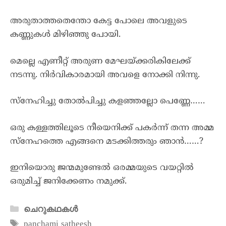
അരുതാത്തതെന്തോ കേട്ട പോലെ അവളുടെ
കണ്ണുകൾ മിഴിഞ്ഞു പോയി.
മെല്ലെ എണീറ്റ് അരുണ മേഘയ്ക്കരികിലേക്ക്
നടന്നു. നിർവികാരമായി അവളെ നോക്കി നിന്നു.
സ്നേഹിച്ചു തോൽപിച്ചു കളഞ്ഞല്ലോ പെണ്ണേ……
ഒരു കള്ളത്തിലൂടെ നീയെനിക്ക് പകർന്ന് തന്ന അമ്മ
സ്നേഹത്തെ എങ്ങനെ മടക്കിത്തരും ഞാൻ……?
ഇനിയൊരു ജന്മമുണ്ടേൽ ഒരമ്മയുടെ വയറ്റിൽ
ഒരുമിച്ച് ജനിക്കേണം നമുക്ക്.
ചെറുകഥകൾ
panchami satheesh