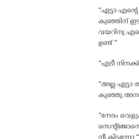
“ഏട്ടാ എന്റ
കുഞ്ഞിന് ഇട
വയറിനു എ
ഉണ്ട് “
“എടീ നിനക്ക്
“അല്ല ഏട്ടാ 
കുഞ്ഞു അനങ്
“നേരം വെളുക
സെന്റ്ജോസ
നീ കിടന്നോ “