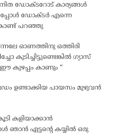
ട അനിത ഡോക്ടറോട് കാര്യങ്ങൾ
്ചപ്പോൾ ഡോക്ടർ എന്നെ
ൊണ്ട് പറഞ്ഞു
്നലേ ഓണത്തിനു ഒത്തിരി
ോ കുടിച്ചിട്ടുണ്ടെങ്കിൽ ഗ്യാസ്
ഈ കുഴപ്പം കാണും “
ഡം ഉണ്ടാക്കിയ പായസം മുഴുവൻ
കൂടി കളിയാക്കാൻ
ോൾ ഞാൻ ഏട്ടന്റെ കയ്യിൽ ഒരു