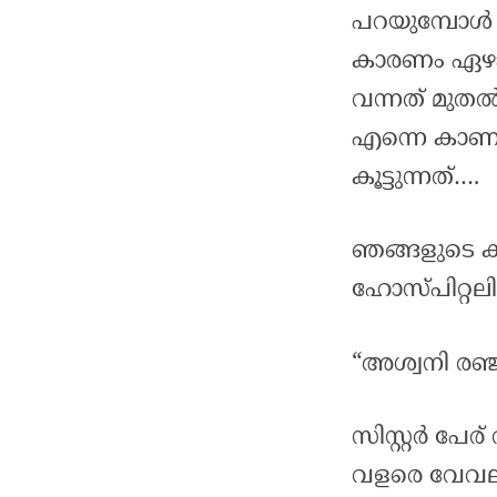
പറയുമ്പോൾ 
കാരണം ഏഴാം
വന്നത് മുതൽ
എന്നെ കാണാ
കൂട്ടുന്നത്….
ഞങ്ങളുടെ 
ഹോസ്പിറ്റലില
“അശ്വനി രഞ്
സിസ്റ്റർ പേര
വളരെ വേവലാ