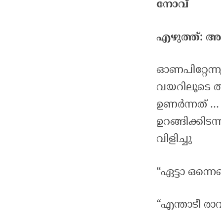
നോവ്
എഴുത്ത്: അ
ഓണപിറ്റേന്
വയറിലൂടെ 
ഉണർന്നത് … 
ഉറങ്ങിക്കിടന
വിളിച്ചു
“ഏട്ടാ ഒന്നെണ
“എന്താടീ രാവ