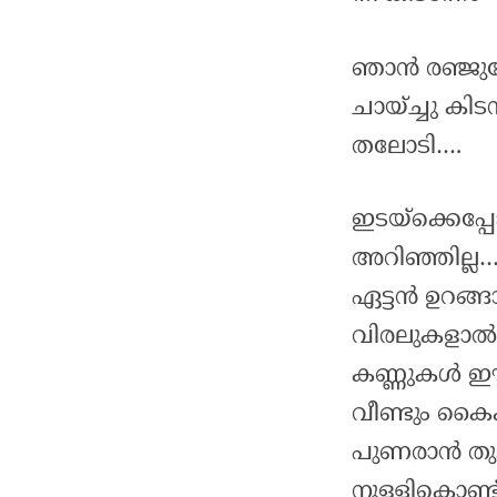
ഞാൻ രഞ്ജുവേ
ചായ്ച്ചു കി
തലോടി….
ഇടയ്ക്കെപ്
അറിഞ്ഞില്ല… 
ഏട്ടൻ ഉറങ്ങ
വിരലുകളാൽ ത
കണ്ണുകൾ ഈ
വീണ്ടും കൈ
പുണരാൻ തു
നുള്ളികൊണ്