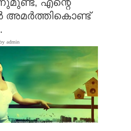
ുമുണ്ട്, എന്റെ
 അമർത്തികൊണ്ട്
…
by
admin