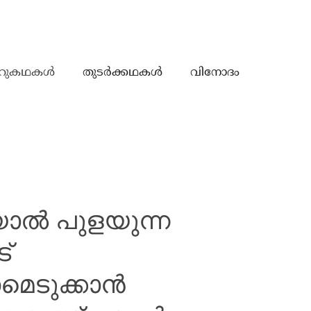
റുകഥകൾ
തുടർക്കഥകൾ
വിനോദം
ാൽ പുളയുന്ന
്
മെടുക്കാൻ