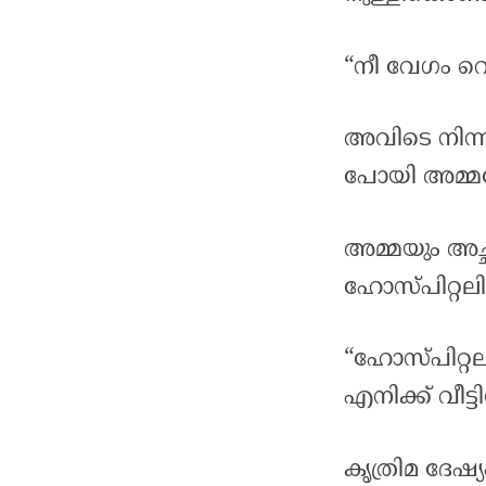
“നീ വേഗം റ
അവിടെ നിന്ന
പോയി അമ്മയ
അമ്മയും അച്
ഹോസ്പിറ്റല
“ഹോസ്പിറ്റല
എനിക്ക് വീട
കൃത്രിമ ദേഷ്