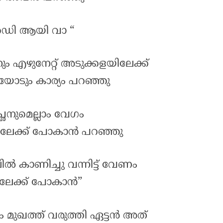
െഡി ആയി വാ “
ും എഴുനേറ്റ് അടുക്കളയിലേക്ക്
ോടും കാര്യം പറഞ്ഞു
ഛനുമെല്ലാം വേഗം
ിലേക്ക് പോകാൻ പറഞ്ഞു
ിൽ കാണിച്ചു വന്നിട്ട് വേണം
്ടിലേക്ക് പോകാൻ”
യം മുഖത്ത് വരുത്തി ഏട്ടൻ അത്