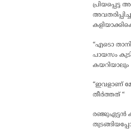
പ്രിയപ്പെട്
അവതരിപ്പിച
കളിയാക്കിക
“എടൊ താനിന
പായസം കുടിച്ച
കയറിയാലും 
“ഇവളാണ് മേ
തീർത്തത് “
രഞ്ജുഏട്ടൻ 
തുടങ്ങിയപ്പ