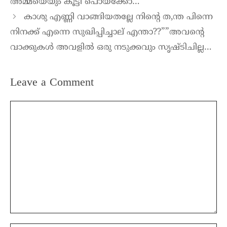
അമ്മയെയും കൂട്ടി പൊയ്ക്കോ…
കാശു എണ്ണി വാങ്ങിയതല്ലേ നിന്റെ ത,ന്ത പിന്നെ
നിനക്ക് എന്നെ സുഖിപ്പിച്ചാല് എന്താ??””അവന്റെ
വാക്കുകൾ അവളിൽ ഒരു നടുക്കവും സൃഷ്ടിചില്ല…
Leave a Comment