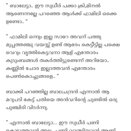
” ബാലേട്ടാ.. ഈ സുധീർ പക്കാ ക്രി,മിനൽ
ആണെന്നല്ലേ പറഞ്ഞെ ആൾക്ക് ഫാമിലി ഒക്കെ
ഉണ്ടോ.. “
” ഫാമിലി ഒന്നും ഇല്ല സാറേ അവന് പത്തു
മുപ്പത്തഞ്ചു വയസ്സ് ഉണ്ട് ആരേം കെട്ടീട്ടില്ല പക്ഷെ
വെറും വൃത്തികെട്ടവനാ ആള് എന്തോരം
കുടുംബങ്ങൾ തകർത്തിട്ടുണ്ടെന്ന് അറിയോ..
കണ്ണിൽ ചോര ഇല്ലാത്തവൻ എന്തോരം
പെൺകൊച്ചുങ്ങളെ.. “
ബാക്കി പറഞ്ഞില്ല ബാലചന്ദ്രൻ എന്നാൽ ആ
മറുപടി കേട്ട് പതിയെ അൻവറിന്റെ ചുണ്ടിൽ ഒരു
പുഞ്ചിരി വിടർന്നു.
” എന്നാൽ ബാലേട്ടാ… ഈ സുധീർ പണി