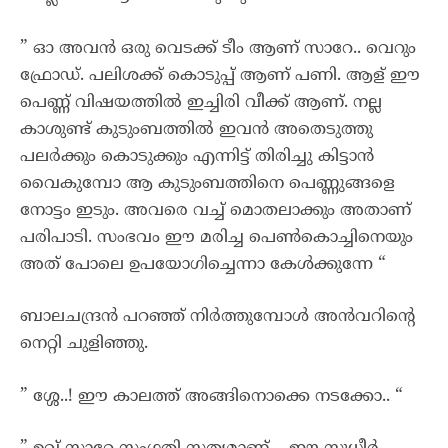
” ഓ അവൻ ഒരു വെടക്ക് ടീം ആണ് സാറേ.. വെറും
ഫ്രോഡ്. പലിശക്ക് കൊടുപ്പ് ആണ് പണി. ആള് ഈ
പെണ്ണ് വിഷയത്തിൽ ഇച്ചിരി വീക്ക് ആണ്. നല്ല
കാശുണ്ട് കുടുംബത്തിൽ ഇവൻ അതെടുത്തു
പലർക്കും കൊടുക്കും എന്നിട്ട് തിരിച്ചു കിട്ടാൻ
വൈകുമ്പോ ആ കുടുംബത്തിനെ പെണ്ണുങ്ങളെ
നോട്ടം ഇടും. അവരെ വച്ച് മൊതലാക്കും അതാണ്
പരിപാടി. സംഭവം ഈ മരിച്ച പെൺകൊച്ചിനെയും
അത് പോലെ ഉപയോഗിച്ചെന്നാ കേൾക്കുന്നേ “
ബാലചന്ദ്രൻ പറഞ്ഞ് നിർത്തുമ്പോൾ അൻവറിന്റെ
നെറ്റി ചുളിഞ്ഞു.
” ശ്ശേ..! ഈ കാലത്ത് അങ്ങിനൊക്കെ നടക്കോ.. “