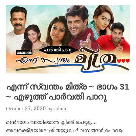
എന്ന് സ്വന്തം മിത്ര ~ ഭാഗം 31
~ എഴുത്ത് പാർവതി പാറു
October 27, 2020
by
admin
മുൻഭാഗം വായിക്കാൻ ക്ലിക്ക് ചെയ്യൂ….
അവർക്കിടയിലെ ശീതയുധം ദിവസങ്ങൾ പോവും