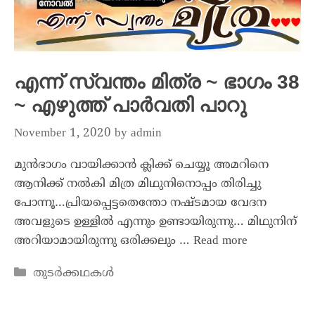
എന്ന് സ്വന്തം മിത്ര ~ ഭാഗം 38
~ എഴുത്ത് പാർവതി പാറു
November 1, 2020
by
admin
മുൻഭാഗം വായിക്കാൻ ക്ലിക്ക് ചെയ്യൂ അമറിനെ
ആനിക്ക് നൽകി മിത്ര മിഥുനിനൊപ്പം തിരിച്ചു
പോന്നൂ…പ്രിയപ്പെട്ടതെന്തോ നഷ്ടമായ വേദന
അവളുടെ ഉള്ളിൽ എന്നും ഉണ്ടായിരുന്നു… മിഥുനിന്
അറിയാമായിരുന്നു ഒരിക്കലും …
Read more
തുടർക്കഥകൾ