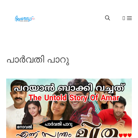
പാർവതി പാറു