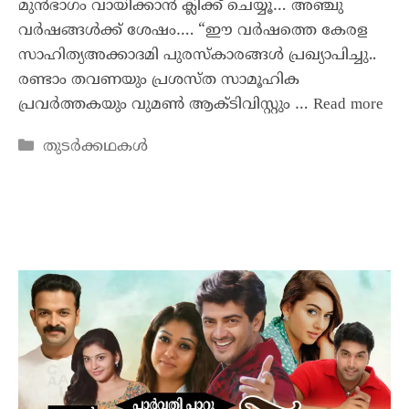
മുൻഭാഗം വായിക്കാൻ ക്ലിക്ക് ചെയ്യൂ… അഞ്ചു
വർഷങ്ങൾക്ക് ശേഷം…. “ഈ വർഷത്തെ കേരള
സാഹിത്യഅക്കാദമി പുരസ്‌കാരങ്ങൾ പ്രഖ്യാപിച്ചു..
രണ്ടാം തവണയും പ്രശസ്ത സാമൂഹിക
പ്രവർത്തകയും വുമൺ ആക്ടിവിസ്റ്റും …
Read more
തുടർക്കഥകൾ