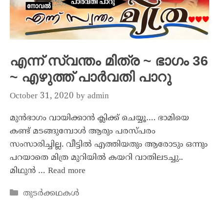
എന്ന് സ്വന്തം മിത്ര ~ ഭാഗം 36
~ എഴുത്ത് പാർവതി പാറു
October 31, 2020
by
admin
മുൻഭാഗം വായിക്കാൻ ക്ലിക്ക് ചെയ്യൂ…. ഭാമിയെ
കണ്ട് മടങ്ങുമ്പോൾ ആരും പരസ്പരം
സംസാരിച്ചില്ല. വീട്ടിൽ എത്തിയതും ആരോടും ഒന്നും
പറയാതെ മിത്ര മുറിയിൽ കയറി വാതിലടച്ചു..
മിഥുൻ …
Read more
തുടർക്കഥകൾ