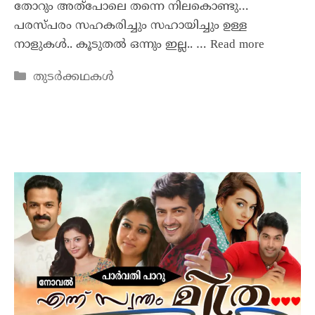
തോറും അത്പോലെ തന്നെ നിലകൊണ്ടു…
പരസ്പരം സഹകരിച്ചും സഹായിച്ചും ഉള്ള
നാളുകൾ.. കൂടുതൽ ഒന്നും ഇല്ല.. …
Read more
തുടർക്കഥകൾ