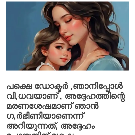
പക്ഷെ ഡോക്ടർ ,ഞാനിപ്പോൾ
വി,ധവയാണ് , അദ്ദേഹത്തിന്റെ
മരണശേഷമാണ് ഞാൻ
ഗ,ർഭിണിയാണെന്ന്
അറിയുന്നത്, അദ്ദേഹം