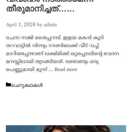
തീരുമാനിച്ചത്……
April 1, 2026
by
admin
രചന:-സജി തൈപ്പറമ്പ്. ഇളയ മകൻ കൂടി
തറവാട്ടിൽ നിന്നും ടൗണിലേക്ക് വീട് വച്ച്
മാറിയപ്പോഴാണ് ലക്ഷ്മിക്ക് ഒറ്റപ്പെടലിൻ്റെ വേദന
മനസ്സിലായി തുടങ്ങിയത്. രണ്ടാണും ഒരു
പെണ്ണുമായി മൂന്ന് …
Read more
ചെറുകഥകൾ