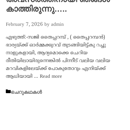
കാത്തിരുന്നു…..
February 7, 2026
by
admin
എഴുത്ത്:-സജി തൈപ്പറമ്പ് , ( തൈപ്പറമ്പൻ)
ഭാര്യയ്ക്ക് ഓർമ്മക്കുറവ് തുടങ്ങിയിട്ട്കു റച്ചു
നാളുകളായി, ആദ്യമൊക്കെ ചെറിയ
രീതിയിലായിരുന്നെങ്കിൽ പിന്നീട് വലിയ വലിയ
മറവികളിലേയ്ക്ക് പോകുതോറും എനിയ്ക്ക്
ആധിയായി …
Read more
ചെറുകഥകൾ