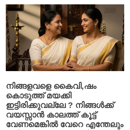
നിങ്ങളവളെ കൈവി,ഷം
കൊടുത്ത് മയക്കി
ഇട്ടിരിക്കുവല്ലേ ? നിങ്ങൾക്ക്
വയസ്സാൻ കാലത്ത് കൂട്ട്
വേണമെങ്കിൽ വേറെ എന്തേലും