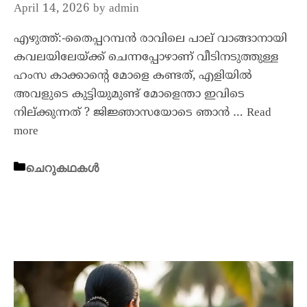
April 14, 2026
by
admin
എഴുത്ത്:-തൈപ്പറമ്പൻ രാവിലെ പാല് വാങ്ങാനായി
കവലയിലേയ്ക്ക് ചെന്നപ്പോഴാണ് വീടിനടുത്തുള്ള
ഹംസ കാക്കാൻ്റെ മോളെ കണ്ടത്, എളിയിൽ
അവളുടെ കുട്ടിയുമുണ്ട് മോളെന്താ ഇവിടെ
നില്ക്കുന്നത് ? ജിജ്ഞാസയോടെ ഞാൻ …
Read
more
ചെറുകഥകൾ