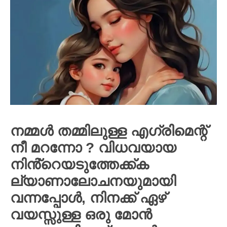
നമ്മൾ തമ്മിലുള്ള എഗ്രിമെന്റ്
നീ മറന്നോ ? വിധവയായ
നിൻ്റെയടുത്തേക്ക്ക
ല്യാണാലോചനയുമായി
വന്നപ്പോൾ, നിനക്ക് ഏഴ്
വയസ്സുള്ള ഒരു മോൻ