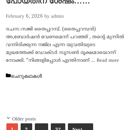
പോയതിന് ശേഷം……
February 6, 2026
by
admin
രചന:-സജി തൈപ്പറമ്പ്. (തൈപ്പറമ്പൻ)
അ,ബോർഷൻ വേണമെന്ന് പറഞ്ഞ് , തന്റെ മുന്നിൽ
വന്നിരിക്കുന്ന നജ്ല എന്ന യുവതിയുടെ
മുഖത്തേക്ക് ഡോക്ടർ സൂസൺ രൂക്ഷമായൊന്ന്
നോക്കി. “നിങ്ങളിപ്പോൾ എന്തിനാണ് …
Read more
ചെറുകഥകൾ
Older posts
1
2
…
32
Next
→