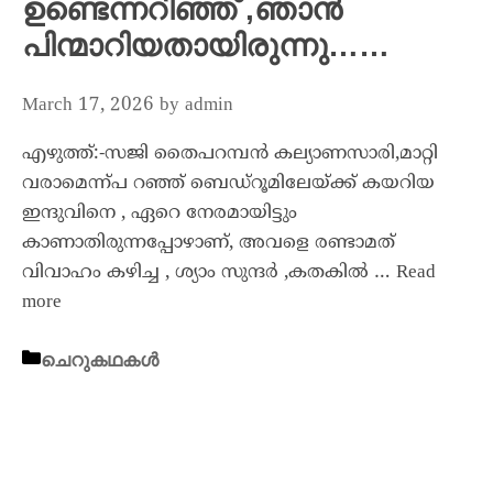
ഉണ്ടെന്നറിഞ്ഞ് ,ഞാൻ
പിന്മാറിയതായിരുന്നു……
March 17, 2026
by
admin
എഴുത്ത്:-സജി തൈപറമ്പൻ കല്യാണസാരി,മാറ്റി
വരാമെന്ന്പ റഞ്ഞ് ബെഡ്റൂമിലേയ്ക്ക് കയറിയ
ഇന്ദുവിനെ , ഏറെ നേരമായിട്ടും
കാണാതിരുന്നപ്പോഴാണ്, അവളെ രണ്ടാമത്
വിവാഹം കഴിച്ച , ശ്യാം സുന്ദർ ,കതകിൽ …
Read
more
ചെറുകഥകൾ