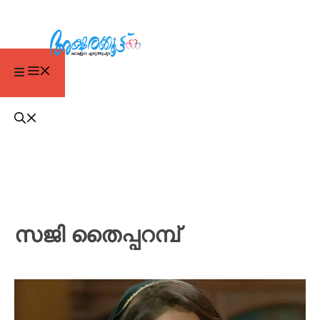
സജി തൈപ്പറമ്പ്