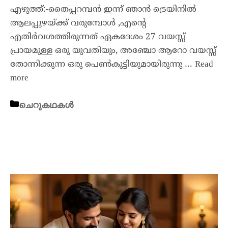
എഴുത്ത്:-തൈപ്പറമ്പൻ ഇന്ന് ഞാൻ ട്രെയിനിൽ
ആലപ്പുഴയ്ക്ക് വരുമ്പോൾ ,എൻ്റെ
എതിർവശത്തിരുന്നത് ഏകദേശം 27 വയസ്സ്
പ്രായമുള്ള ഒരു യുവതിയും, അഞ്ചോ ആറോ വയസ്സ്
തോന്നിക്കുന്ന ഒരു പെൺകുട്ടിയുമായിരുന്നു …
Read
more
ചെറുകഥകൾ