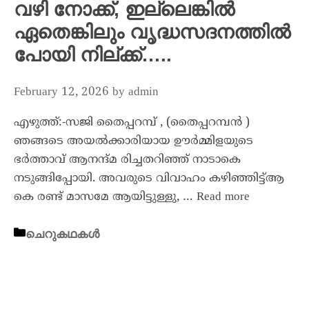
വഴി നോക്ക്, ഇല്ലെങ്കിൽ
ഏതെങ്കിലും വൃദ്ധസദനത്തിൽ
പോയി നില്ക്ക്…..
February 12, 2026
by
admin
എഴുത്ത്:-സജി തൈപ്പറമ്പ് , (തൈപ്പറമ്പൻ )
ഞങ്ങടെ അയൽക്കാരിയായ ഊർമ്മിളയുടെ
ഭർത്താവ് ആനന്ദ്മ രിച്ചതറിഞ്ഞ് നാടാകെ
നടുങ്ങിപ്പോയി. അവരുടെ വിവാഹം കഴിഞ്ഞിട്ട്ആ
കെ രണ്ട് മാസമേ ആയിട്ടുള്ളു, …
Read more
ചെറുകഥകൾ