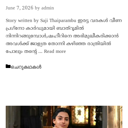
June 7, 2026
by
admin
Story written by Saji Thaiparambu ഇരട്ട വരകൾ വീണ
പ്രഗ്‌നോ കാർഡുമായി ബാത്റൂമിൽ
നിന്നിറങ്ങുമ്പോൾ,ഷഹീറിനെ അഭിമുഖീകരിക്കാൻ
അവൾക്ക് ജാള്യത തോന്നി കഴിഞ്ഞ രാത്രിയിൽ
പോലും തൻ്റെ …
Read more
ചെറുകഥകൾ