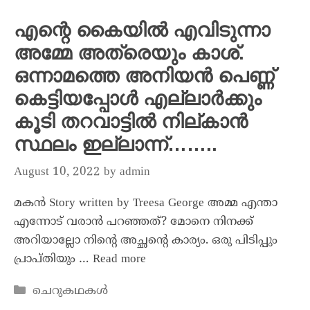
എന്റെ കൈയിൽ എവിടുന്നാ
അമ്മേ അത്രെയും കാശ്.
ഒന്നാമത്തെ അനിയൻ പെണ്ണ്
കെട്ടിയപ്പോൾ എല്ലാർക്കും
കൂടി തറവാട്ടിൽ നില്കാൻ
സ്ഥലം ഇല്ലാന്ന്……..
August 10, 2022
by
admin
മകൻ Story written by Treesa George അമ്മ എന്താ
എന്നോട് വരാൻ പറഞ്ഞത്? മോനെ നിനക്ക്
അറിയാല്ലോ നിന്റെ അച്ഛന്റെ കാര്യം. ഒരു പിടിപ്പും
പ്രാപ്തിയും …
Read more
ചെറുകഥകൾ