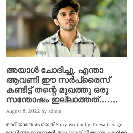
അയാൾ ചോദിച്ചു. എന്താ
ആവണി ഈ സർപ്രൈസ്
കണ്ടിട്ട് തന്റെ മുഖത്തു ഒരു
സന്തോഷം ഇല്ലാത്തത്…….
August 8, 2022
by
admin
അറിയാതെ പോയത് Story written by Treesa George
ദേഡീ.നിന്നെ നോക്കി അവിനാഷ് നിക്കുന്നു. എനിക്ക്