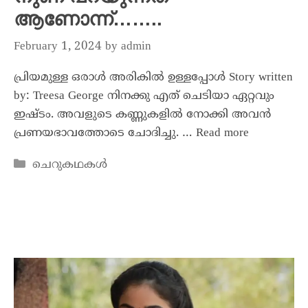
ആണോന്ന്……..
February 1, 2024
by
admin
പ്രിയമുള്ള ഒരാൾ അരികിൽ ഉള്ളപ്പോൾ Story written
by: Treesa George നിനക്കു എത് ചെടിയാ ഏറ്റവും
ഇഷ്ടം. അവളുടെ കണ്ണുകളിൽ നോക്കി അവൻ
പ്രണയഭാവത്തോടെ ചോദിച്ചു. …
Read more
ചെറുകഥകൾ