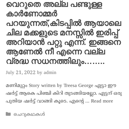
വെറുതെ അല്ല പണ്ടുള്ള
കാർണോമ്മർ
പറയുന്നത്,കിടപ്പിൽ ആയാലെ
ചില മക്കളുടെ മനസ്സിൽ ഇരിപ്പ്
അറിയാൻ പറ്റു എന്ന്. ഇങ്ങനെ
ആണേൽ നീ എന്നെ വല്ല
വ്രദ്ധ സധനത്തിലും……..
July 21, 2022
by
admin
മണിമുറ്റം Story written by Treesa George ഏട്ടാ ഈ
ഷർട്ട്‌ ആകെ പിഞ്ചി കിറി തുടങ്ങിയല്ലോ. ഏട്ടന് ഒരു
പുതിയ ഷർട്ട്‌ വാങ്ങി കൂടെ. എന്റെ …
Read more
ചെറുകഥകൾ