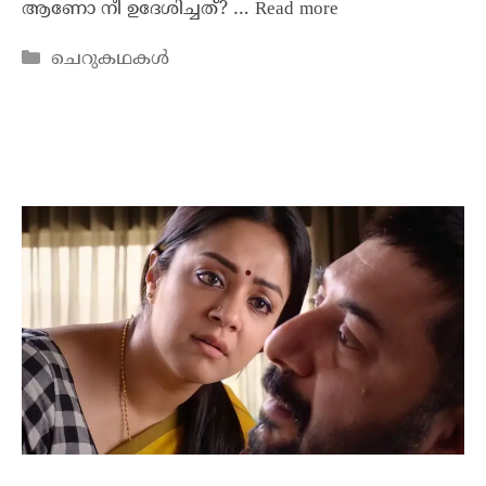
ആണോ നീ ഉദേശിച്ചത്‌? …
Read more
ചെറുകഥകൾ