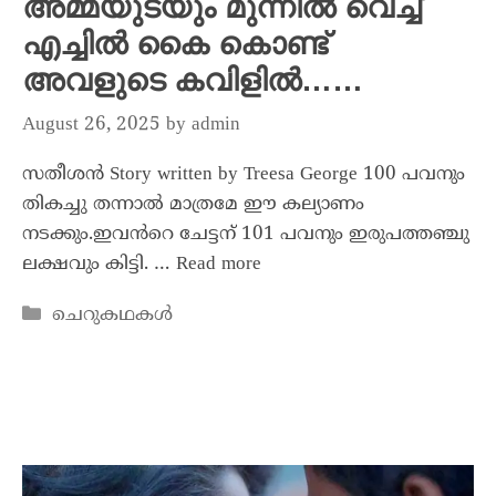
അമ്മയുടയും മുന്നിൽ വെച്ച്
എച്ചിൽ കൈ കൊണ്ട്
അവളുടെ കവിളിൽ……
August 26, 2025
by
admin
സതീശൻ Story written by Treesa George 100 പവനും
തികച്ചു തന്നാൽ മാത്രമേ ഈ കല്യാണം
നടക്കും.ഇവൻറെ ചേട്ടന് 101 പവനും ഇരുപത്തഞ്ചു
ലക്ഷവും കിട്ടി. …
Read more
ചെറുകഥകൾ