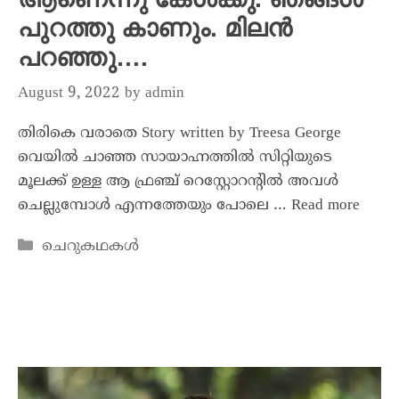
പുറത്തു കാണും. മിലൻ
പറഞ്ഞു….
August 9, 2022
by
admin
തിരികെ വരാതെ Story written by Treesa George
വെയിൽ ചാഞ്ഞ സായാഹ്നത്തിൽ സിറ്റിയുടെ
മൂലക്ക് ഉള്ള ആ ഫ്രഞ്ച് റെസ്റ്റോറന്റിൽ അവൾ
ചെല്ലുമ്പോൾ എന്നത്തേയും പോലെ …
Read more
ചെറുകഥകൾ