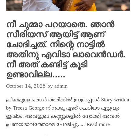
നീ ചുമ്മാ പറയാതെ. ഞാൻ
സീരിയസ് ആയിട്ട് ആണ്‌
ചോദിച്ചത്. നിന്റെ നാട്ടിൽ
അതിനു എവിടാ ലാവെൻഡർ.
നീ അത്‌ കണ്ടിട്ട് കൂടി
ഉണ്ടാവില്ല…..
October 14, 2025
by
admin
പ്രിയമുള്ള ഒരാൾ അരികിൽ ഉള്ളപ്പോൾ Story written
by Treesa George നിനക്കു എത് ചെടിയാ ഏറ്റവും
ഇഷ്ടം. അവളുടെ കണ്ണുകളിൽ നോക്കി അവൻ
പ്രണയഭാവത്തോടെ ചോദിച്ചു. …
Read more