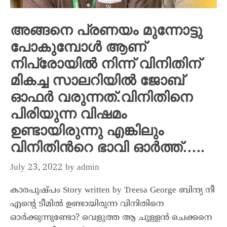
അങ്ങനെ പ്രണയം മുന്നോട്ടു
പോകുമ്പോൾ ആണ്
നിപ്രോയിൽ നിന്ന് വിനിതിന്
മികച്ച സാലറിയിൽ ജോബ്
ഓഫർ വരുന്നത്.വിനിതിനെ
പിരിയുന്ന വിഷമം
ഉണ്ടായിരുന്നു എങ്കിലും
വിനിതിൻറെ ഭാവി ഓർത്ത്…..
July 23, 2022
by
admin
കാരപുഷ്പം Story written by Treesa George ബിന്ദ്യ നീ
എന്റെ ടീമിൽ ഉണ്ടായിരുന്ന വിനിതിനെ
ഓർക്കുന്നുണ്ടോ? വെളുത്ത ആ ചുള്ളൻ ചെക്കനെ