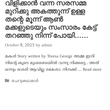
വിളിക്കാൻ വന്ന സരസമ്മ
മുറിക്കു അകത്തുന്ന് ഉള്ള
തന്റെ മൂന്ന് ആൺ
മക്കളുടെയും സംസാരം കേട്ട്
തറഞ്ഞു നിന്ന് പോയി……
October 8, 2025
by
admin
മകൾ Story written by Treesa George അമ്മ ഇനി
നിന്റെ കൂടെ മുംബൈയിൽ വന്നു നിക്കട്ടെ . അത്
ഒന്നും ശെരി ആവില്ല രമേശാ. നിനക്ക് …
Read more
ചെറുകഥകൾ