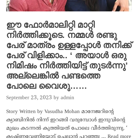
ഈ ഫോർമാലിറ്റി മാറ്റി
നിർത്തിക്കൂടെ. നമ്മൾ രണ്ടു
പേര് മാത്രം ഉള്ളപ്പോൾ തനിക്ക്
പേര് വിളിക്കാം.. ‘ അയാൾ ഒരു
നിമിഷം നിർത്തിയിട്ട് തുടർന്നു’
അല്ലെങ്കിൽ പണ്ടത്തെ
പോലെ വൈശു……
September 23, 2023
by
admin
Story Written by Vasudha Mohan മാനേജറിൻ്റെ
ക്യാബിനിൽ നിന്ന് ഇറങ്ങി വരുമ്പോൾ ഇന്ദുവിൻ്റെ
മുഖം കടന്നൽ കുത്തിയത് പോലെ വീർത്തിരുന്നു. ‘
കൃഷ്ണവേണിയോട് ചെല്ലാൻ പറഞ്ഞു …
Read more