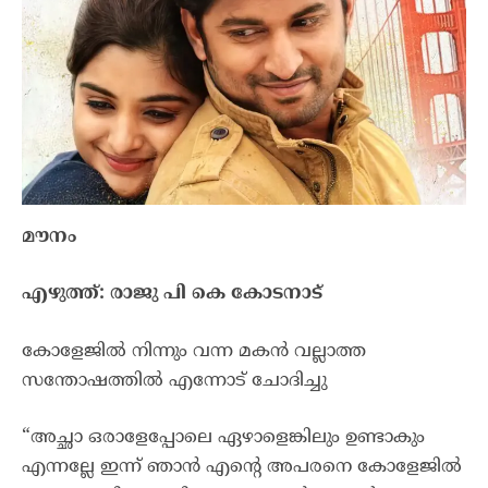
മൗനം
എഴുത്ത്: രാജു പി കെ കോടനാട്
കോളേജിൽ നിന്നും വന്ന മകൻ വല്ലാത്ത
സന്തോഷത്തിൽ എന്നോട് ചോദിച്ചു
“അച്ഛാ ഒരാളേപ്പോലെ ഏഴാളെങ്കിലും ഉണ്ടാകും
എന്നല്ലേ ഇന്ന് ഞാൻ എന്റെ അപരനെ കോളേജിൽ