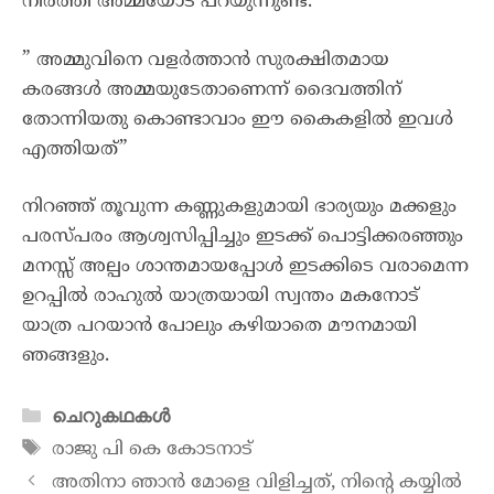
നിർത്തി അമ്മയോട് പറയുന്നുണ്ട്.
” അമ്മുവിനെ വളർത്താൻ സുരക്ഷിതമായ
കരങ്ങൾ അമ്മയുടേതാണെന്ന് ദൈവത്തിന്
തോന്നിയതു കൊണ്ടാവാം ഈ കൈകളിൽ ഇവൾ
എത്തിയത്”
നിറഞ്ഞ് തൂവുന്ന കണ്ണുകളുമായി ഭാര്യയും മക്കളും
പരസ്പരം ആശ്വസിപ്പിച്ചും ഇടക്ക് പൊട്ടിക്കരഞ്ഞും
മനസ്സ് അല്പം ശാന്തമായപ്പോൾ ഇടക്കിടെ വരാമെന്ന
ഉറപ്പിൽ രാഹുൽ യാത്രയായി സ്വന്തം മകനോട്
യാത്ര പറയാൻ പോലും കഴിയാതെ മൗനമായി
ഞങ്ങളും.
ചെറുകഥകൾ
രാജു പി കെ കോടനാട്
അതിനാ ഞാൻ മോളെ വിളിച്ചത്, നിൻ്റെ കയ്യിൽ