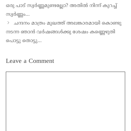
ഒരു പാട് സ്വർണ്ണമുണ്ടല്ലോ? അതിൽ നിന്ന് കുറച്ച്
സ്വർണ്ണം…
ചന്ദനം മാത്രം മുഖത്ത് അലങ്കാരമായി കൊണ്ടു
നടന്ന ഞാൻ വർഷങ്ങൾക്കു ശേഷം കണ്ണെഴുതി
പൊട്ടു തൊട്ടു…
Leave a Comment