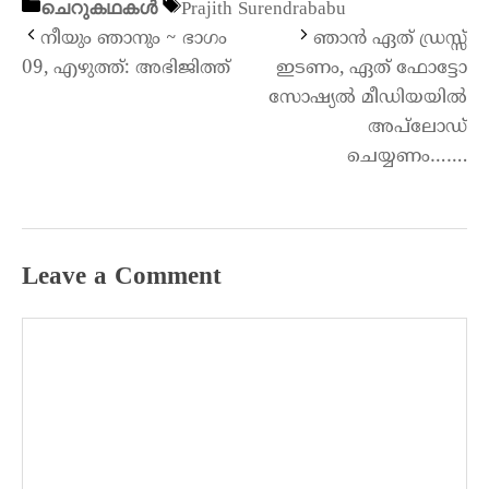
ചെറുകഥകൾ
Prajith Surendrababu
നീയും ഞാനും ~ ഭാഗം
ഞാൻ ഏത് ഡ്രസ്സ്‌
09, എഴുത്ത്: അഭിജിത്ത്
ഇടണം, ഏത് ഫോട്ടോ
സോഷ്യൽ മീഡിയയിൽ
അപ്‌ലോഡ്
ചെയ്യണം…….
Leave a Comment