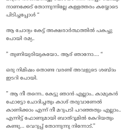
നാണക്കേട് തോന്നുന്നില്ലേ കള്ളത്തരം കയ്യോടെ
പിടിച്ചപ്പോൾ “
ആ ചോദ്യം കേട്ട് അക്ഷരാർത്ഥത്തിൽ പകച്ചു
പോയി രമ്യ..
” തുണിയുരിയുകയോ.. ആര് ഞാനോ…. “
ഒരു നിമിഷം തൊണ്ട വരണ്ട് അവളുടെ ശബ്ദം
ഇടറി പോയി.
” ആ നീ തന്നെ.. കേട്ടു ഞാൻ എല്ലാം.. കാമുകൻ
ഫോട്ടോ ചോദിച്ചതും കാശ് തരുവാണേൽ
കാണിക്കാം എന്ന് നീ മറുപടി പറഞ്ഞതും എല്ലാം..
എന്നിട്ട് ഫോണുമായി ബാത്‌റൂമിൽ കേറിയതും
കണ്ടു… വെറുപ്പ് തോന്നുന്നു നിന്നോട്.”