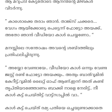
ആ മറുപടി കേട്ടതോടെ ആനന്ദിന്റെ മിഴികൾ
വിടർന്നു.
” കാശൊക്കെ തരാം ഞാൻ. താങ്ക്‌സ് ചക്കരെ…
വേഗം ആയിക്കോട്ടെ പെട്ടെന്ന് ഫോട്ടോ അയക്ക്..
അതോ ഞാൻ വീഡിയോ കാൾ ചെയ്യണോ.. “
മനസ്സിലെ സന്തോഷം അവന്റെ ശബ്ദത്തിലും
പ്രതിഫലിച്ചിരുന്നു.
” അയ്യോ വേണ്ടായേ.. വീഡിയോ കാൾ ഒന്നും വേണ്ട
ജസ്റ്റ് രണ്ട് ഫോട്ടോ അയക്കും.. അതും ബാത്‌റൂമിൽ
കേറീട്ട്.റൂമിൽ ലൈറ്റ് ഓഫ്‌ ആണ്.ഇന്ന് അത് കണ്ട്
തൃപ്തിയടഞ്ഞോണം ബാക്കി നാളെ നേരിട്ട്.. നീ
കാൾ കട്ട് ചെയ്തിട്ട് വാട്ട്സാപ്പിൽ വാ.. “
കാൾ കട്ട് ചെയ്ത് രമ്യ പതിയെ ഒച്ചയുണ്ടാക്കാതെ