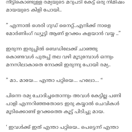
നീട്ടികൊണ്ടുള്ള രമ്യയുടെ മറുപടി കേട്ട് ഒരു നിമിഷം
മായയുടെ കിളി പോയി..
” എന്നാൽ ശെരി ഗുഡ് നൈറ്റ്..എനിക്ക് നാളെ
മോർണിംഗ് ഡ്യൂട്ടി ആണ് ഉറക്കം കളയാൻ വയ്യ ..”
ഇരുന്ന ഇരുപ്പിൽ ബെഡിലേക്ക് ചാഞ്ഞു
കൊണ്ടവൾ പുതപ്പ് തല വഴി മൂടുമ്പോൾ ഒന്നും
മനസിലാകാതെ നോക്കി ഇരുന്നു പോയി രമ്യ..
” മാ.. മായേ… എന്താ പറ്റിയെ… ഹലോ… “
പിന്നെ രമ്യ ചോദിച്ചതൊന്നും അവൾ കേട്ടില്ല പണി
പാളി എന്നറിഞ്ഞതോടെ ഇരു കയ്യാൽ ചെവികൾ
മൂടിക്കൊണ്ട് ഉറക്കത്തെ കൂട്ട് പിടിച്ചു മായ.
‘ ഇവൾക്ക് ഇത് എന്താ പറ്റിയെ.. പെട്ടെന്ന് എന്താ