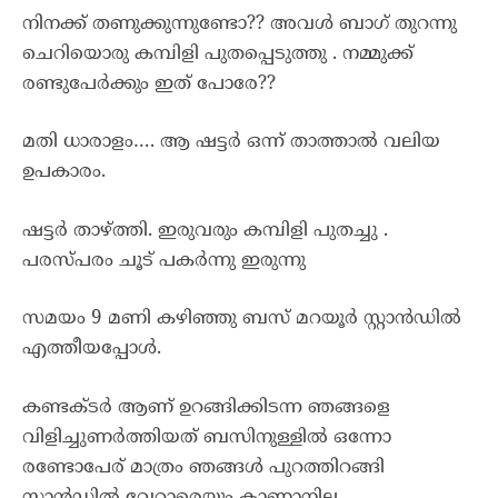
നിനക്ക് തണുക്കുന്നുണ്ടോ?? അവൾ ബാഗ് തുറന്നു
ചെറിയൊരു കമ്പിളി പുതപ്പെടുത്തു . നമ്മുക്ക്
രണ്ടുപേർക്കും ഇത് പോരേ??
മതി ധാരാളം…. ആ ഷട്ടർ ഒന്ന് താത്താൽ വലിയ
ഉപകാരം.
ഷട്ടർ താഴ്ത്തി. ഇരുവരും കമ്പിളി പുതച്ചു .
പരസ്പരം ചൂട് പകർന്നു ഇരുന്നു
സമയം 9 മണി കഴിഞ്ഞു ബസ് മറയൂർ സ്റ്റാൻഡിൽ
എത്തീയപ്പോൾ.
കണ്ടക്ടർ ആണ് ഉറങ്ങിക്കിടന്ന ഞങ്ങളെ
വിളിച്ചുണർത്തിയത് ബസിനുള്ളിൽ ഒന്നോ
രണ്ടോപേര് മാത്രം ഞങ്ങൾ പുറത്തിറങ്ങി
സ്റ്റാൻഡിൽ വേറാരെയും കാണാനില്ല .