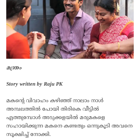
മന്ത്രം
Story written by Raju PK
മകന്റെ വിവാഹം കഴിഞ്ഞ് നാലാം നാൾ
അമ്പലത്തിൽ പോയി തിരികെ വീട്ടിൽ
എത്തുമ്പോൾ അടുക്കളയിൽ മരുമകളെ
സഹായിക്കുന്ന മകനെ കണ്ടതും ഒന്നുകൂടി അവനെ
സൂക്ഷിച്ച് നോക്കി.