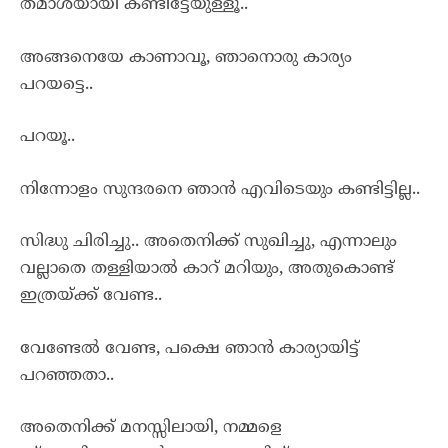
തമാശയായി കണ്ടിട്ടേയുള്ളൂ..
അങ്ങനെയേ കാണാവൂ, ഞാനൊരു കാര്യം
പറയട്ടെ..
പറയൂ..
നിന്നോളം സുന്ദരനെ ഞാൻ എവിടെയും കണ്ടിട്ടില്ല..
സിദ്ധു ചിരിച്ചു.. അതെനിക്ക് സുഖിച്ചു, എന്നാലും
വല്ലാതെ തള്ളിയാൽ കാറ് മറിയും, അതുകൊണ്ട്
ഇത്രയ്ക്ക് വേണ്ട..
വേണ്ടേൽ വേണ്ട, പക്ഷെ ഞാൻ കാര്യായിട്ട്
പറഞ്ഞതാ..
അതെനിക്ക് മനസ്സിലായി, നമ്മളെ