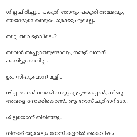
ശില്പ ചിരിച്ചു… പകുതി ഞാനും പകുതി അമ്മുവും,
ഞങ്ങളുടെ രണ്ടുപേരുടെയും റൂമല്ലേ..
അല്ല അവളെവിടെ..?
അവൾ അപ്പുറത്തുണ്ടാവും, നമ്മള് വന്നത്
കണ്ടിട്ടുണ്ടാവില്ല..
ഉം.. സിദ്ധുവൊന്ന് മൂളി..
ശില്പ മാറാൻ വേണ്ടി ഡ്രസ്സ്‌ എടുത്തപ്പോൾ, സിദ്ധു
അവളെ നോക്കികൊണ്ട്.. ആ റോസ് ചുരിദാറിടോ..
ശില്പയൊന്ന് തിരിഞ്ഞു..
നിനക്ക് ആരേലും റോസ് കളറിൽ കൈവിഷം