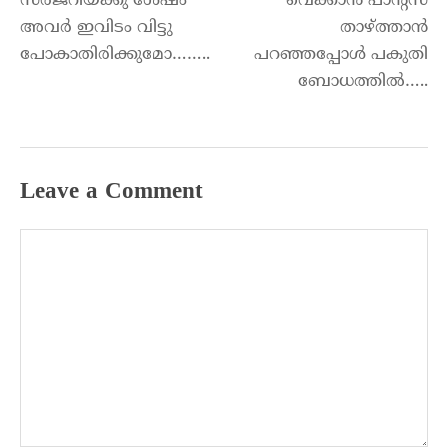
സര്ജറിയ്ക്കു ശേഷം
വെക്കാൻ പാന്റ്സ്
അവർ ഇവിടം വിട്ടു
താഴ്ത്താൻ
പോകാതിരിക്കുമോ……..
പറഞ്ഞപ്പോൾ പകുതി
ബോധത്തിൽ…..
Leave a Comment