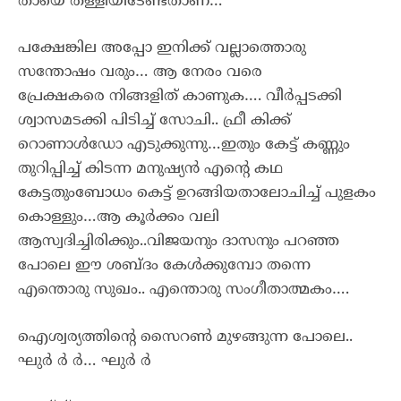
തായെ തള്ളിയിടേണ്ടതാണ്…
പക്ഷേങ്കില അപ്പോ ഇനിക്ക് വല്ലാത്തൊരു
സന്തോഷം വരും… ആ നേരം വരെ
പ്രേക്ഷകരെ നിങ്ങളിത് കാണുക…. വീർപ്പടക്കി
ശ്വാസമടക്കി പിടിച്ച് സോചി.. ഫ്രീ കിക്ക്
റൊണാൾഡോ എടുക്കുന്നു…ഇതും കേട്ട് കണ്ണും
തുറിപ്പിച്ച് കിടന്ന മനുഷ്യൻ എൻ്റെ കഥ
കേട്ടതുംബോധം കെട്ട് ഉറങ്ങിയതാലോചിച്ച് പുളകം
കൊള്ളും…ആ കൂർക്കം വലി
ആസ്വദിച്ചിരിക്കും..വിജയനും ദാസനും പറഞ്ഞ
പോലെ ഈ ശബ്ദം കേൾക്കുമ്പോ തന്നെ
എന്തൊരു സുഖം.. എന്തൊരു സംഗീതാത്മകം….
ഐശ്വര്യത്തിൻ്റെ സൈറൺ മുഴങ്ങുന്ന പോലെ..
ഘുർ ർ ർ… ഘുർ ർ