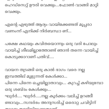
ഹെഡ്സെറ്റ് ഊരി വെക്കും…ഫോൺ വാങ്ങി മാറ്റി
വെക്കും.
എൻ്റെ എഴുത്ത് ആദ്യം വായിക്കേണ്ടത് മൂപ്പരാ
വണംന്ന് എനിക്ക് നിർബന്ധാ ണ്…
പക്ഷേ കഥയും കവിതയൊന്നും ഒരു വരി പോലും
വായിച്ച് ശീലമില്ലാത്തോണ്ട് ഞാൻ തന്നെ വായിച്ച്
കൊടുക്കാറാണ് പതിവ്….
വായന തുടങ്ങി ഒരു കാൽ ഭാഗം വരെ നല്ല
ഇമ്പത്തില് മൂളുന്നത് കേൾക്കാ…
പിന്നെ പിന്നെ ഒച്ചയില്ലാതാവും… കുറച്ച് കഴിയുമ്പോ
ഒരു ശബ്ദം കേൾക്കും…
ഘുർർ…. ഘുർർ…..നല്ല കൂർക്കം വലിച്ച് ഉറങ്ങീ
ണ്ടാവും…സന്ദർഭം അനുസരിച്ച് ഒരൊറ്റ ചവിട്ടിന്