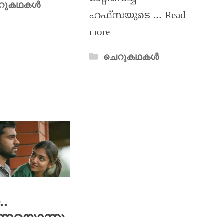
റുകഥകൾ
ഹഫ്സയുടെ …
Read
more
ചെറുകഥകൾ
.