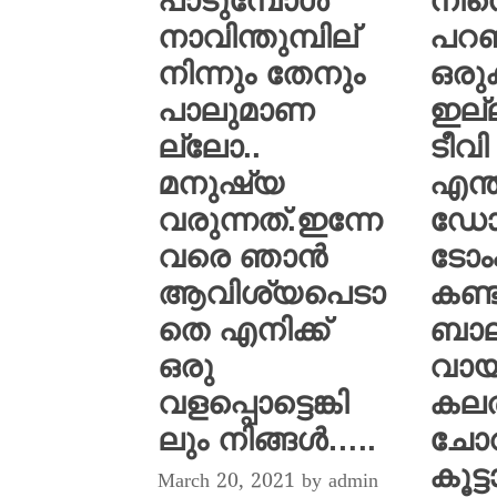
പാടുമ്പോൾ
നിന
നാവിന്തുമ്പില്
പറഞ്
നിന്നും തേനും
ഒരു
പാലുമാണ
ഇല്ല
ല്ലോ..
ടീവി 
മനുഷ്യ
എന്ത
വരുന്നത്.ഇന്നേ
ഡോ
വരെ ഞാൻ
ടോം
ആവിശ്യപെടാ
കണ്ട
തെ എനിക്ക്
ബാല
ഒരു
വായിച
വളപ്പൊട്ടെങ്കി
കലത
ലും നിങ്ങൾ…..
ചോറ
കൂട്ട
March 20, 2021
by
admin