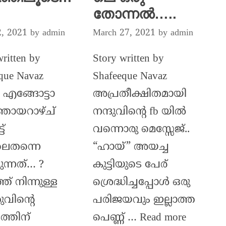
തോന്നൽ…..
March 27, 2021
by
admin
2, 2021
by
admin
Story written by
written by
Shafeeque Navaz
que Navaz
അപ്രതീക്ഷിതമായി
 എങ്ങോട്ടാ
നന്ദുവിന്റെ fb യിൽ
 ഞായറാഴ്ച്
വന്നൊരു മെസ്സേജ്..
ട്
“ഹായ്” അയച്ച
ലെതന്നെ
കുട്ടിയുടെ പേര്
ന്നത്… ?
ശ്രെദ്ധിച്ചപ്പോൾ ഒരു
് നിന്നുള്ള
പരിജയവും ഇല്ലാത്ത
ുവിന്റെ
പെണ്ണ് …
Read more
്തിന്