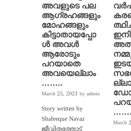
വർ
അവളുടെ പല
കരഞ
ആഗ്രഹങ്ങളും
ത്ഥിച
മോഹങ്ങളും
ഇനി
കിട്ടാതായപ്പോ
അത്
ൾ അവൾ
നമ്മു
ആരോടും
ഇട
പറയാതെ
സഭവ
അവയെല്ലാം
ല്ലാ
……..
ഡോക
March 25, 2021
by
admin
പറയ
Story written by
……
Shafeeque Navaz
March 
ജീവിതത്തോട്