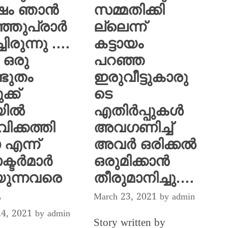
ഷം ഞാൻ
സമ്മതിക്കി
്ഞുപ്രാർ
ല്ലെന്ന്
്ചിരുന്നു ….
കട്ടായം
 ഒരു
പറഞ്ഞ
ഭുതം
ഇരുവീട്ടുകാരു
ക്ക്
ടെ
യിൽ
എതിർപ്പുകൾ
ിക്കത്തി
അവഗണിച്ച്
 എന്ന്
അവർ ഒരിക്കൽ
്ടർമാർ
ഒരുമിക്കാൻ
ുന്നവരെ
തീരുമാനിച്ചു….
.
March 23, 2021
by
admin
24, 2021
by
admin
Story written by