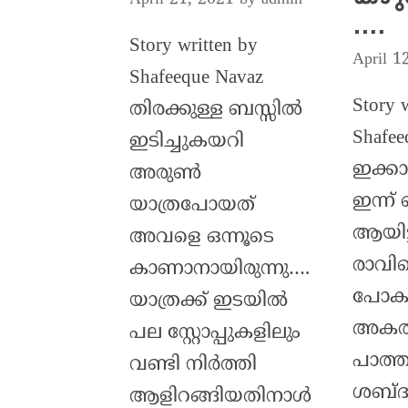
….
Story written by
April 1
Shafeeque Navaz
Story 
തിരക്കുള്ള ബസ്സിൽ
Shafee
ഇടിച്ചുകയറി
ഇക്കാ
അരുൺ
ഇന്ന്
യാത്രപോയത്
ആയിട്
അവളെ ഒന്നൂടെ
രാവി
കാണാനായിരുന്നു….
പോകു
യാത്രക്ക് ഇടയിൽ
അകത്ത
പല സ്റ്റോപ്പുകളിലും
പാത്ത
വണ്ടി നിർത്തി
ശബ്ദത
ആളിറങ്ങിയതിനാൾ