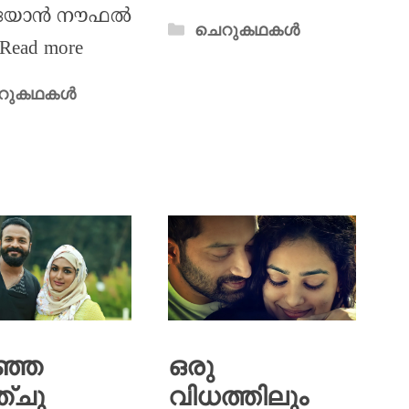
ടിയോൻ നൗഫൽ
ചെറുകഥകൾ
Read more
റുകഥകൾ
ഞ്ഞ
ഒരു
്ചു
വിധത്തിലും