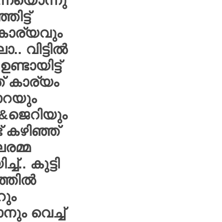
്നെയൊന്നു
ഞിട്ട്
കാര്യവും
ാ.. വിട്ടിൽ
ഉണ്ടായിട്ട്
് കാര്യം
റയും
&ജെറിയും
് കഴിഞ്ഞ്
രമ്മ
്ച്.. കുട്ടി
്തിൽ
ും
ാനും വെച്ച്