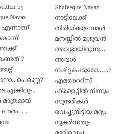
written by
Shafeeque Navaz
que Navaz
നാട്ടിലേക്ക്
ാ എന്നാണ്
തിരിയ്ക്കുമ്പോൾ
കൊന്ന്
മനസ്സിൽ മുഴുവൻ
തേക്ക്
അവളായിരുന്നു…
ണ്ടത് ?
അവൾ
ോട്ട്
നഷ്ട്ടപെടുമോ……?
നാ.. പെണ്ണെ?
എമറൈറ്സ്
 എങ്കിലും..
ഫ്‌ളൈറ്റിൽ നിന്നും
 മാത്രമായ്
സുന്ദരികൾ
ച് നേരം… …
വെച്ചുനീട്ടിയ മദ്യം
more
നുകർന്നതും
മാറ്റിവെച്ച