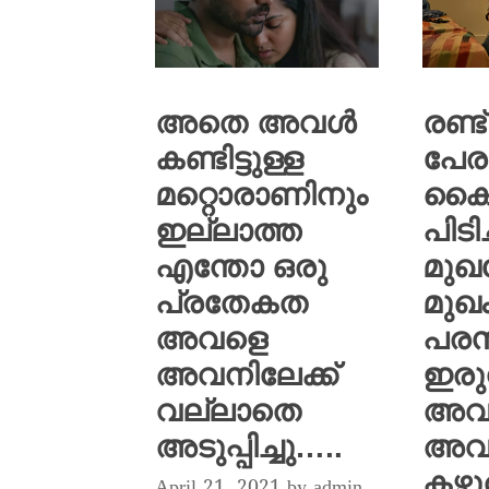
അതെ അവൾ
രണ്ട്
കണ്ടിട്ടുള്ള
പേര
മറ്റൊരാണിനും
കൈ 
ഇല്ലാത്ത
പിടിച
എന്തോ ഒരു
മുഖ
പ്രതേകത
മുഖം
അവളെ
പരസ
അവനിലേക്ക്
ഇരു
വല്ലാതെ
അവ
അടുപ്പിച്ചു…..
അവ
കഴു
April 21, 2021
by
admin