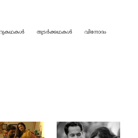
റുകഥകൾ
തുടർക്കഥകൾ
വിനോദം