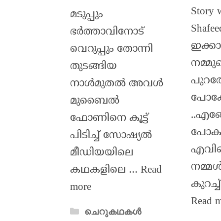
Story 
മടുപ്പും
Shafee
ഭർത്താവിനോട്
ഇക്ക
വെറുപ്പും തോന്നി
നമ്മു
തുടങ്ങിയ
പുറത്
നാൾമുതൽ അവൾ
പോകേ
മുബൈൽ
..എങ്ങ
ഫോണിനെ കൂട്ട്
പോകാ
പിടിച്ച് സോഷ്യൽ
എവിടെ
മീഡിയയിലെ
നമ്മൾ
കഥകളിലെ …
Read
കുറച്
more
Read 
ചെറുകഥകൾ