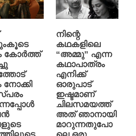
നിന്റെ
കഥകളിലെ
ുംകൂടെ
“അമ്മു” എന്ന
കോർത്ത്
കഥാപാത്രം
്ചു
എനിക്ക്
ത്തോട്
ഓരുപാട്
 നോക്കി
ഇഷ്ടമാണ്
്‌പരം
ചിലസമയത്ത്
ന്നപ്പോൾ
അത് ഞാനായി
ൻ
മാറുന്നതുപോ
ളുടെ
ലെ ഒരു
ത്തിലൂടെ…