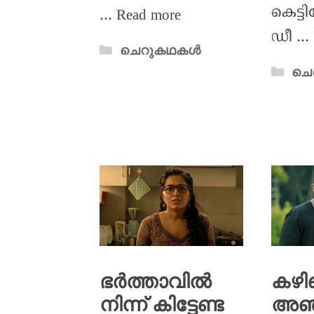
കെട്
…
Read more
ഡീ …
ചെറുകഥകൾ
ചെ
കഴി
ഭർത്താവിൽ
അഞ
നിന്ന് കിട്ടേണ്ട