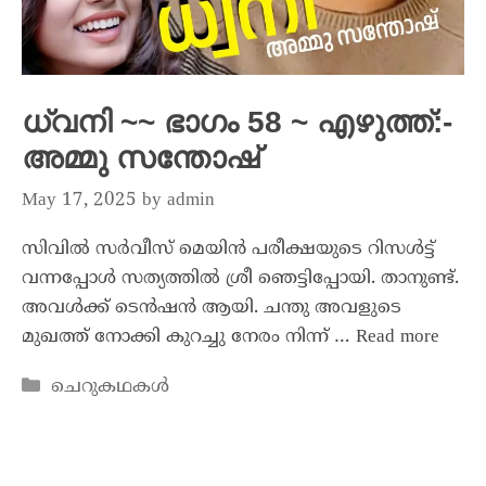
ധ്വനി ~~ ഭാഗം 58 ~ എഴുത്ത്:-
അമ്മു സന്തോഷ്
May 17, 2025
by
admin
സിവിൽ സർവീസ് മെയിൻ പരീക്ഷയുടെ റിസൾട്ട്‌
വന്നപ്പോൾ സത്യത്തിൽ ശ്രീ ഞെട്ടിപ്പോയി. താനുണ്ട്.
അവൾക്ക് ടെൻഷൻ ആയി. ചന്തു അവളുടെ
മുഖത്ത് നോക്കി കുറച്ചു നേരം നിന്ന് …
Read more
ചെറുകഥകൾ