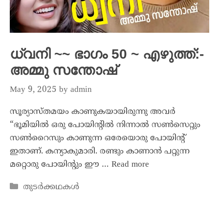
ധ്വനി ~~ ഭാഗം 50 ~ എഴുത്ത്:-
അമ്മു സന്തോഷ്
May 9, 2025
by
admin
സൂര്യാസ്തമയം കാണുകയായിരുന്നു അവർ
“ഭൂമിയിൽ ഒരു പോയിന്റിൽ നിന്നാൽ സൺസെറ്റും
സൺ‌റൈസും കാണുന്ന ഒരേയൊരു പോയിന്റ്
ഇതാണ്. കന്യാകുമാരി. രണ്ടും കാണാൻ പറ്റുന്ന
മറ്റൊരു പോയിന്റും ഈ …
Read more
തുടർക്കഥകൾ