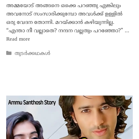
അമ്മയോട് അങ്ങനെ ഒക്കെ പറഞ്ഞു എങ്കിലും
അവനോട് സംസാരിക്കുമ്പോ അവൾക്ക് ഉള്ളിൽ
ഒരു വേദന തോന്നി. മറയ്ക്കാൻ കഴിയുന്നില്ല.
“എന്താ നീ വല്ലാതെ? നന്ദന വല്ലതും പറഞ്ഞോ?” …
Read more
തുടർക്കഥകൾ