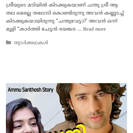
ശ്രീയുടെ മടിയിൽ കിടക്കുകയാണ് ചന്തു ശ്രീ ആ
തല മെല്ലെ തലോടി കൊണ്ടിരുന്നു അവൻ കണ്ണടച്ച്
കിടക്കുകയായിരുന്നു “ചന്തുവേട്ടാ?’ അവൻ ഒന്ന്
മൂളി “കാർത്തി ചേട്ടൻ ഭയങ്കര …
Read more
തുടർക്കഥകൾ