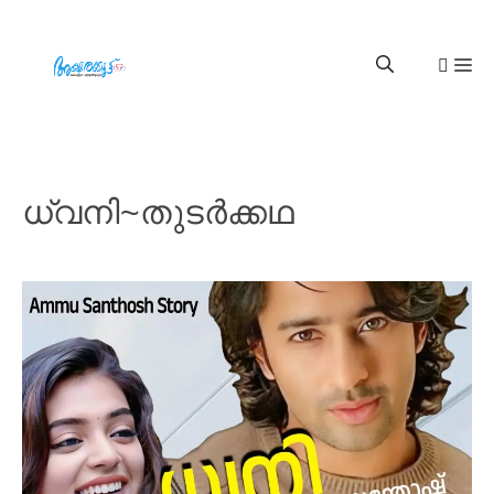
ധ്വനി~തുടര്‍ക്കഥ