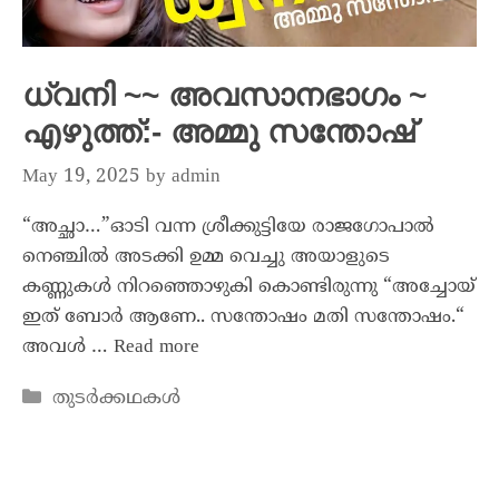
ധ്വനി ~~ അവസാനഭാഗം ~
എഴുത്ത്:- അമ്മു സന്തോഷ്
May 19, 2025
by
admin
“അച്ഛാ…”ഓടി വന്ന ശ്രീക്കുട്ടിയേ രാജഗോപാൽ
നെഞ്ചിൽ അടക്കി ഉമ്മ വെച്ചു അയാളുടെ
കണ്ണുകൾ നിറഞ്ഞൊഴുകി കൊണ്ടിരുന്നു “അച്ചോയ്
ഇത് ബോർ ആണേ.. സന്തോഷം മതി സന്തോഷം.“
അവൾ …
Read more
തുടർക്കഥകൾ